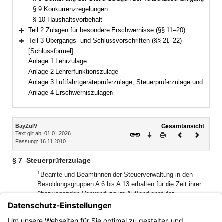
§ 9 Konkurrenzregelungen
§ 10 Haushaltsvorbehalt
Teil 2 Zulagen für besondere Erschwernisse (§§ 11–20)
Bereich erweitern
Teil 3 Übergangs- und Schlussvorschriften (§§ 21–22)
Bereich erweitern
[Schlussformel]
Anlage 1 Lehrzulage
Anlage 2 Lehrerfunktionszulage
Anlage 3 Luftfahrtgeräteprüferzulage, Steuerprüferzulage und Justizwachtmeisterzulage
Anlage 4 Erschwerniszulagen
Inhalt
BayZulV
Gesamtansicht
Text gilt ab: 01.01.2026
Download
Drucken
Vorheriges
Nächste
Fassung: 16.11.2010
Dokument
Dokume
§ 7
Steuerprüferzulage
1
Beamte und Beamtinnen der Steuerverwaltung in den
Besoldungsgruppen A 6 bis A 13 erhalten für die Zeit ihrer
überwiegenden Verwendung im Außendienst der
Steuerprüfung eine Steuerprüferzulage nach Maßgabe der
2
Anlage 3.
Satz 1 gilt auch für die Prüfungsbeamten und
Prüfungsbeamtinnen der Finanzgerichte, die überwiegend