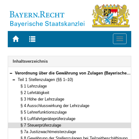
Zur
Zur
Toggle
Startseite
Trefferliste
navigati
von
der
BAYERN.RECHT
letzten
Navigation
Inhaltsverzeichnis
Suche
Verordnung über die Gewährung von Zulagen (Bayerische Zulagenverordnung – BayZulV) Vom 16. November 2010 (GVBl. S. 747) BayRS 2032-2-11-F (§§ 1–22)
Bereich reduzieren
Teil 1 Stellenzulagen (§§ 1–10)
Bereich reduzieren
§ 1 Lehrzulage
§ 2 Lehrtätigkeit
§ 3 Höhe der Lehrzulage
§ 4 Ausschlusswirkung der Lehrzulage
§ 5 Lehrerfunktionszulage
§ 6 Luftfahrtgeräteprüferzulage
§ 7 Steuerprüferzulage
§ 7a Justizwachtmeisterzulage
§ 8 Gewährung der Stellenzulagen bei Teilzeitbeschäftigung