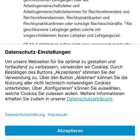
Arbeitsgemeinschaftsleiter und
Arbeitsgemeinschaftsleiterinnen für Rechtsreferendare und
Rechtsreferendarinnen, Rechtspraktikanten und
2
Rechtspraktikantinnen oder sonstige Nachwuchskräfte.
Als
geschlossene Lehrgänge gelten solche mit
vorgeschriebenem festen Lehrplan und Lehrgangsziel.
(2) Als Lehrtätigkeit gelten nicht eine vorwiegend praktische
Ausbildungstätigkeit (auch in Lehrwerkstätten), eine
Ausbildung am Arbeitsplatz sowie die Unterweisung und
Anleitung an Einrichtungen, Maschinen, Geräten, Waffen
und sonstigen Ausbildungsgegenständen.
Bayern.de
BayernPortal
Datenschutz
Impressum
Barrierefreiheit
Hilfe