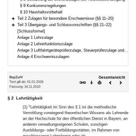
§ 9 Konkurrenzregelungen
§ 10 Haushaltsvorbehalt
Teil 2 Zulagen für besondere Erschwernisse (§§ 11–20)
Bereich erweitern
Teil 3 Übergangs- und Schlussvorschriften (§§ 21–22)
Bereich erweitern
[Schlussformel]
Anlage 1 Lehrzulage
Anlage 2 Lehrerfunktionszulage
Anlage 3 Luftfahrtgeräteprüferzulage, Steuerprüferzulage und Justizwachtmeisterzulage
Anlage 4 Erschwerniszulagen
Inhalt
BayZulV
Gesamtansicht
Text gilt ab: 01.01.2026
Download
Drucken
Vorheriges
Nächste
Fassung: 16.11.2010
Dokument
Dokume
§ 2
Lehrtätigkeit
1
(1)
Lehrtätigkeit im Sinn des § 1 ist die methodische
Vermittlung vorwiegend theoretischen Wissens als Lehrende
an der Hochschule für den öffentlichen Dienst in Bayern, an
anderen verwaltungseigenen Schulen, sonstigen
Ausbildungs- oder Fortbildungsstätten, im Rahmen von
geschlossenen Lehrgängen oder als