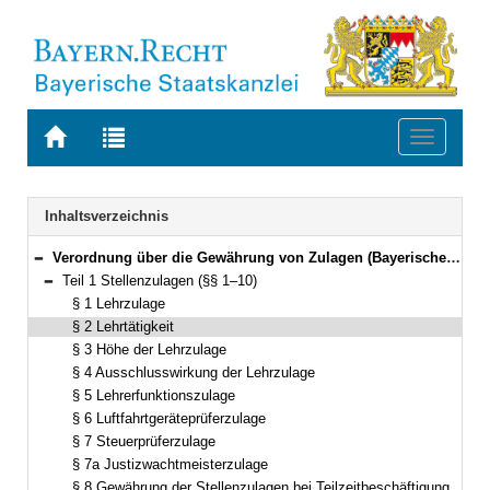
Zur
Zur
Toggle
Startseite
Trefferliste
navigati
von
der
BAYERN.RECHT
letzten
Navigation
Inhaltsverzeichnis
Suche
Verordnung über die Gewährung von Zulagen (Bayerische Zulagenverordnung – BayZulV) Vom 16. November 2010 (GVBl. S. 747) BayRS 2032-2-11-F (§§ 1–22)
Bereich reduzieren
Teil 1 Stellenzulagen (§§ 1–10)
Bereich reduzieren
§ 1 Lehrzulage
§ 2 Lehrtätigkeit
§ 3 Höhe der Lehrzulage
§ 4 Ausschlusswirkung der Lehrzulage
§ 5 Lehrerfunktionszulage
§ 6 Luftfahrtgeräteprüferzulage
§ 7 Steuerprüferzulage
§ 7a Justizwachtmeisterzulage
§ 8 Gewährung der Stellenzulagen bei Teilzeitbeschäftigung