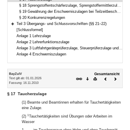
§ 18 Sprengstoffentschärferzulage, Sprengstoffermittlerzulage
§ 19 Gewährung der Erschwerniszulagen bei Teilzeitbeschäftigung
§ 20 Konkurrenzregelungen
Teil 3 Übergangs- und Schlussvorschriften (§§ 21–22)
Bereich erweitern
[Schlussformel]
Anlage 1 Lehrzulage
Anlage 2 Lehrerfunktionszulage
Anlage 3 Luftfahrtgeräteprüferzulage, Steuerprüferzulage und Justizwachtmeisterzulage
Anlage 4 Erschwerniszulagen
Inhalt
BayZulV
Gesamtansicht
Text gilt ab: 01.01.2026
Download
Drucken
Vorheriges
Nächste
Fassung: 16.11.2010
Dokument
Dokume
§ 17
Taucherzulage
(1) Beamte und Beamtinnen erhalten für Tauchertätigkeiten
eine Zulage.
1
(2)
Tauchertätigkeiten sind Übungen oder Arbeiten im
Wasser
1.
im Taucheranzug ohne Helm und ohne Tauchgerät,