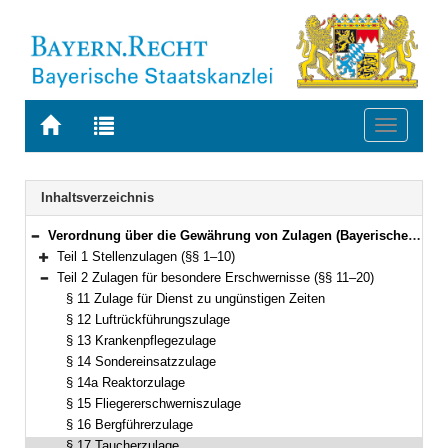
Zur
Zur
Toggle
Startseite
Trefferliste
navigati
von
der
BAYERN.RECHT
letzten
Navigation
Inhaltsverzeichnis
Suche
Verordnung über die Gewährung von Zulagen (Bayerische Zulagenverordnung – BayZulV) Vom 16. November 2010 (GVBl. S. 747) BayRS 2032-2-11-F (§§ 1–22)
Bereich reduzieren
Teil 1 Stellenzulagen (§§ 1–10)
Bereich erweitern
Teil 2 Zulagen für besondere Erschwernisse (§§ 11–20)
Bereich reduzieren
§ 11 Zulage für Dienst zu ungünstigen Zeiten
§ 12 Luftrückführungszulage
§ 13 Krankenpflegezulage
§ 14 Sondereinsatzzulage
§ 14a Reaktorzulage
§ 15 Fliegererschwerniszulage
§ 16 Bergführerzulage
§ 17 Taucherzulage