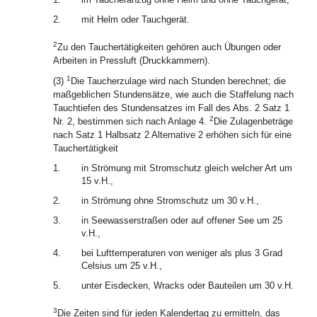
2.
mit Helm oder Tauchgerät.
2
Zu den Tauchertätigkeiten gehören auch Übungen oder
Arbeiten in Pressluft (Druckkammern).
1
(3)
Die Taucherzulage wird nach Stunden berechnet; die
maßgeblichen Stundensätze, wie auch die Staffelung nach
Tauchtiefen des Stundensatzes im Fall des Abs. 2 Satz 1
2
Nr. 2, bestimmen sich nach Anlage 4.
Die Zulagenbeträge
nach Satz 1 Halbsatz 2 Alternative 2 erhöhen sich für eine
Tauchertätigkeit
1.
in Strömung mit Stromschutz gleich welcher Art um
15 v.H.,
2.
in Strömung ohne Stromschutz um 30 v.H.,
3.
in Seewasserstraßen oder auf offener See um 25
v.H.,
4.
bei Lufttemperaturen von weniger als plus 3 Grad
Celsius um 25 v.H.,
5.
unter Eisdecken, Wracks oder Bauteilen um 30 v.H.
3
Die Zeiten sind für jeden Kalendertag zu ermitteln, das