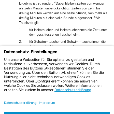
4
Ergebnis ist zu runden.
Dabei bleiben Zeiten von weniger
als zehn Minuten unberücksichtigt; Zeiten von zehn bis
dreißig Minuten werden auf eine halbe Stunde, von mehr als
5
dreißig Minuten auf eine volle Stunde aufgerundet.
Als
Tauchzeit gilt
1.
für Helmtaucher und Helmtaucherinnen die Zeit unter
dem geschlossenen Taucherhelm,
2.
für Schwimmtaucher und Schwimmtaucherinnen die
Zeit unter der Atemmaske und
3.
für Arbeiten in Druckkammern die Zeit von Beginn
des Einschleusens bis zum Ende des
Ausschleusens.
Bayern.de
BayernPortal
Datenschutz
Impressum
Barrierefreiheit