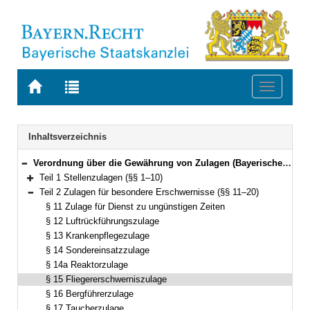
Zur
Zur
Toggle
Startseite
Trefferliste
navigati
von
der
BAYERN.RECHT
letzten
Navigation
Inhaltsverzeichnis
Suche
Verordnung über die Gewährung von Zulagen (Bayerische Zulagenverordnung – BayZulV) Vom 16. November 2010 (GVBl. S. 747) BayRS 2032-2-11-F (§§ 1–22)
Bereich reduzieren
Teil 1 Stellenzulagen (§§ 1–10)
Bereich erweitern
Teil 2 Zulagen für besondere Erschwernisse (§§ 11–20)
Bereich reduzieren
§ 11 Zulage für Dienst zu ungünstigen Zeiten
§ 12 Luftrückführungszulage
§ 13 Krankenpflegezulage
§ 14 Sondereinsatzzulage
§ 14a Reaktorzulage
§ 15 Fliegererschwerniszulage
§ 16 Bergführerzulage
§ 17 Taucherzulage