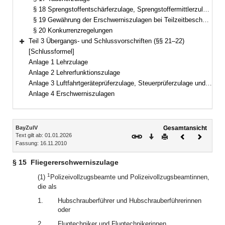
§ 18 Sprengstoffentschärferzulage, Sprengstoffermittlerzulage
§ 19 Gewährung der Erschwerniszulagen bei Teilzeitbeschäftigung
§ 20 Konkurrenzregelungen
Teil 3 Übergangs- und Schlussvorschriften (§§ 21–22)
Bereich erweitern
[Schlussformel]
Anlage 1 Lehrzulage
Anlage 2 Lehrerfunktionszulage
Anlage 3 Luftfahrtgeräteprüferzulage, Steuerprüferzulage und Justizwachtmeisterzulage
Anlage 4 Erschwerniszulagen
Inhalt
BayZulV
Gesamtansicht
Text gilt ab: 01.01.2026
Download
Drucken
Vorheriges
Nächste
Fassung: 16.11.2010
Dokument
Dokume
§ 15
Fliegererschwerniszulage
1
(1)
Polizeivollzugsbeamte und Polizeivollzugsbeamtinnen,
die als
1.
Hubschrauberführer und Hubschrauberführerinnen
oder
2.
Flugtechniker und Flugtechnikerinnen