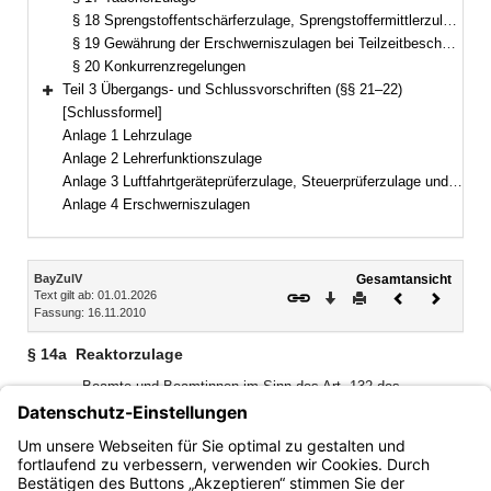
§ 18 Sprengstoffentschärferzulage, Sprengstoffermittlerzulage
§ 19 Gewährung der Erschwerniszulagen bei Teilzeitbeschäftigung
§ 20 Konkurrenzregelungen
Teil 3 Übergangs- und Schlussvorschriften (§§ 21–22)
Bereich erweitern
[Schlussformel]
Anlage 1 Lehrzulage
Anlage 2 Lehrerfunktionszulage
Anlage 3 Luftfahrtgeräteprüferzulage, Steuerprüferzulage und Justizwachtmeisterzulage
Anlage 4 Erschwerniszulagen
Inhalt
BayZulV
Gesamtansicht
Text gilt ab: 01.01.2026
Download
Drucken
Vorheriges
Nächste
Fassung: 16.11.2010
Dokument
Dokume
§ 14a
Reaktorzulage
Beamte und Beamtinnen im Sinn des Art. 132 des
Bayerischen Beamtengesetzes, die bei der Werkfeuerwehr
der Technischen Universität in Garching verwendet werden
und voll feuerwehrdiensttauglich sind, erhalten eine
monatliche Reaktorzulage nach Anlage 4.