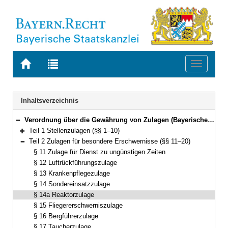
Zur
Zur
Toggle
Startseite
Trefferliste
navigati
von
der
BAYERN.RECHT
letzten
Navigation
Inhaltsverzeichnis
Suche
Verordnung über die Gewährung von Zulagen (Bayerische Zulagenverordnung – BayZulV) Vom 16. November 2010 (GVBl. S. 747) BayRS 2032-2-11-F (§§ 1–22)
Bereich reduzieren
Teil 1 Stellenzulagen (§§ 1–10)
Bereich erweitern
Teil 2 Zulagen für besondere Erschwernisse (§§ 11–20)
Bereich reduzieren
§ 11 Zulage für Dienst zu ungünstigen Zeiten
§ 12 Luftrückführungszulage
§ 13 Krankenpflegezulage
§ 14 Sondereinsatzzulage
§ 14a Reaktorzulage
§ 15 Fliegererschwerniszulage
§ 16 Bergführerzulage
§ 17 Taucherzulage