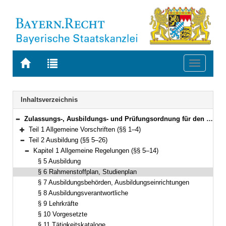
Zur
Zur
Toggle
Startseite
Trefferliste
navigati
von
der
BAYERN.RECHT
letzten
Navigation
Inhaltsverzeichnis
Suche
Zulassungs-, Ausbildungs- und Prüfungsordnung für den Justizwachtmeister-, Justizfachwirte-, Gerichtsvollzieher- und Rechtspflegerdienst (Ausbildungsordnung Justiz – ZAPO-J) Vom 16. Juni 2016 (GVBl. S. 123) BayRS 2038-3-3-17-J (§§ 1–59)
Bereich reduzieren
Teil 1 Allgemeine Vorschriften (§§ 1–4)
Bereich erweitern
Teil 2 Ausbildung (§§ 5–26)
Bereich reduzieren
Kapitel 1 Allgemeine Regelungen (§§ 5–14)
Bereich reduzieren
§ 5 Ausbildung
§ 6 Rahmenstoffplan, Studienplan
§ 7 Ausbildungsbehörden, Ausbildungseinrichtungen
§ 8 Ausbildungsverantwortliche
§ 9 Lehrkräfte
§ 10 Vorgesetzte
§ 11 Tätigkeitskataloge