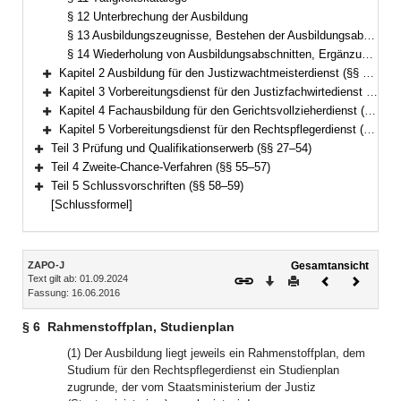
§ 12 Unterbrechung der Ausbildung
§ 13 Ausbildungszeugnisse, Bestehen der Ausbildungsabschnitte
§ 14 Wiederholung von Ausbildungsabschnitten, Ergänzungsvorbereitungsdienst und Ergänzungsausbildung
Kapitel 2 Ausbildung für den Justizwachtmeisterdienst (§§ 15–16)
Bereich erweitern
Kapitel 3 Vorbereitungsdienst für den Justizfachwirtedienst (§§ 17–18)
Bereich erweitern
Kapitel 4 Fachausbildung für den Gerichtsvollzieherdienst (§§ 19–24)
Bereich erweitern
Kapitel 5 Vorbereitungsdienst für den Rechtspflegerdienst (§§ 25–26)
Bereich erweitern
Teil 3 Prüfung und Qualifikationserwerb (§§ 27–54)
Bereich erweitern
Teil 4 Zweite-Chance-Verfahren (§§ 55–57)
Bereich erweitern
Teil 5 Schlussvorschriften (§§ 58–59)
Bereich erweitern
[Schlussformel]
Inhalt
ZAPO-J
Gesamtansicht
Text gilt ab: 01.09.2024
Download
Drucken
Vorheriges
Nächste
Fassung: 16.06.2016
Dokument
Dokume
§ 6
Rahmenstoffplan, Studienplan
(1) Der Ausbildung liegt jeweils ein Rahmenstoffplan, dem
Studium für den Rechtspflegerdienst ein Studienplan
zugrunde, der vom Staatsministerium der Justiz