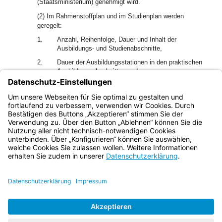
(Staatsministerium) genehmigt wird.
(2) Im Rahmenstoffplan und im Studienplan werden
geregelt:
1.
Anzahl, Reihenfolge, Dauer und Inhalt der
Ausbildungs- und Studienabschnitte,
2.
Dauer der Ausbildungsstationen in den praktischen
Ausbildungsabschnitten und
3.
Stundenanzahl der Lehrveranstaltungen sowie
Anzahl und Arbeitszeit der Klausuren und sonstigen
Leistungskontrollen.
Bayern.de
BayernPortal
Datenschutz
Impressum
Barrierefreiheit
Hilfe