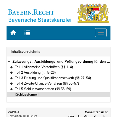
Zur
Zur
Toggle
Startseite
Trefferliste
navigati
von
der
BAYERN.RECHT
letzten
Navigation
Inhaltsverzeichnis
Suche
Zulassungs-, Ausbildungs- und Prüfungsordnung für den Justizwachtmeister-, Justizfachwirte-, Gerichtsvollzieher- und Rechtspflegerdienst (Ausbildungsordnung Justiz – ZAPO-J) Vom 16. Juni 2016 (GVBl. S. 123) BayRS 2038-3-3-17-J (§§ 1–59)
Bereich reduzieren
Teil 1 Allgemeine Vorschriften (§§ 1–4)
Bereich erweitern
Teil 2 Ausbildung (§§ 5–26)
Bereich erweitern
Teil 3 Prüfung und Qualifikationserwerb (§§ 27–54)
Bereich erweitern
Teil 4 Zweite-Chance-Verfahren (§§ 55–57)
Bereich erweitern
Teil 5 Schlussvorschriften (§§ 58–59)
Bereich erweitern
[Schlussformel]
Inhalt
ZAPO-J
Gesamtansicht
Text gilt ab: 01.09.2024
Download
Drucken
Vorheriges
Nächste