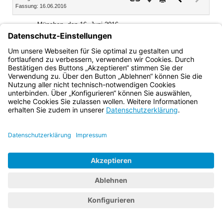
Fassung: 16.06.2016
Dokument
Dokume
(inaktiv)
München, den 16. Juni 2016
Bayerisches Staatsministerium der Justiz
Prof. Dr. Winfried Bausback, Staatsminister
Bayern.de
BayernPortal
Datenschutz
Impressum
Barrierefreiheit
Hilfe
Kontakt
Kontrastwechsel
Schriftgröße