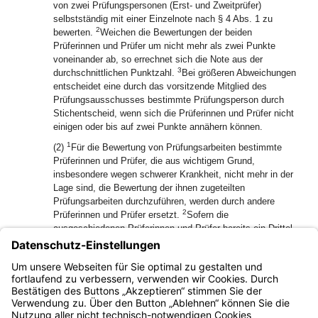
von zwei Prüfungspersonen (Erst- und Zweitprüfer)
selbstständig mit einer Einzelnote nach § 4 Abs. 1 zu
2
bewerten.
Weichen die Bewertungen der beiden
Prüferinnen und Prüfer um nicht mehr als zwei Punkte
voneinander ab, so errechnet sich die Note aus der
3
durchschnittlichen Punktzahl.
Bei größeren Abweichungen
entscheidet eine durch das vorsitzende Mitglied des
Prüfungsausschusses bestimmte Prüfungsperson durch
Stichentscheid, wenn sich die Prüferinnen und Prüfer nicht
einigen oder bis auf zwei Punkte annähern können.
1
(2)
Für die Bewertung von Prüfungsarbeiten bestimmte
Prüferinnen und Prüfer, die aus wichtigem Grund,
insbesondere wegen schwerer Krankheit, nicht mehr in der
Lage sind, die Bewertung der ihnen zugeteilten
Prüfungsarbeiten durchzuführen, werden durch andere
2
Prüferinnen und Prüfer ersetzt.
Sofern die
ausgeschiedenen Prüferinnen und Prüfer bereits ein Drittel
der ihnen zur Erstbewertung zugeteilten Prüfungsarbeiten
bewertet haben, bleiben die von ihnen vorgenommenen
Bewertungen in Kraft und brauchen nicht wiederholt zu
werden.