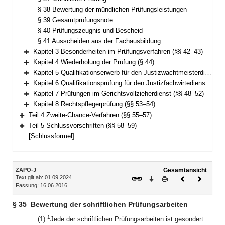
§ 38 Bewertung der mündlichen Prüfungsleistungen
§ 39 Gesamtprüfungsnote
§ 40 Prüfungszeugnis und Bescheid
§ 41 Ausscheiden aus der Fachausbildung
Kapitel 3 Besonderheiten im Prüfungsverfahren (§§ 42–43)
Bereich erweitern
Kapitel 4 Wiederholung der Prüfung (§ 44)
Bereich erweitern
Kapitel 5 Qualifikationserwerb für den Justizwachtmeisterdienst (§ 45)
Bereich erweitern
Kapitel 6 Qualifikationsprüfung für den Justizfachwirtedienst (§§ 46–47)
Bereich erweitern
Kapitel 7 Prüfungen im Gerichtsvollzieherdienst (§§ 48–52)
Bereich erweitern
Kapitel 8 Rechtspflegerprüfung (§§ 53–54)
Bereich erweitern
Teil 4 Zweite-Chance-Verfahren (§§ 55–57)
Bereich erweitern
Teil 5 Schlussvorschriften (§§ 58–59)
Bereich erweitern
[Schlussformel]
Inhalt
ZAPO-J
Gesamtansicht
Text gilt ab: 01.09.2024
Download
Drucken
Vorheriges
Nächste
Fassung: 16.06.2016
Dokument
Dokume
§ 35
Bewertung der schriftlichen Prüfungsarbeiten
1
(1)
Jede der schriftlichen Prüfungsarbeiten ist gesondert