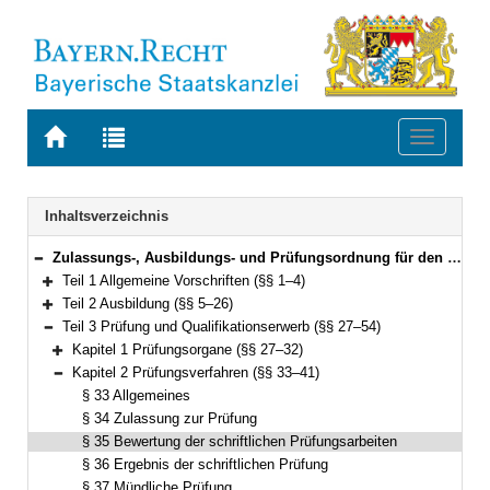
Zur
Zur
Toggle
Startseite
Trefferliste
navigati
von
der
BAYERN.RECHT
letzten
Navigation
Inhaltsverzeichnis
Suche
Zulassungs-, Ausbildungs- und Prüfungsordnung für den Justizwachtmeister-, Justizfachwirte-, Gerichtsvollzieher- und Rechtspflegerdienst (Ausbildungsordnung Justiz – ZAPO-J) Vom 16. Juni 2016 (GVBl. S. 123) BayRS 2038-3-3-17-J (§§ 1–59)
Bereich reduzieren
Teil 1 Allgemeine Vorschriften (§§ 1–4)
Bereich erweitern
Teil 2 Ausbildung (§§ 5–26)
Bereich erweitern
Teil 3 Prüfung und Qualifikationserwerb (§§ 27–54)
Bereich reduzieren
Kapitel 1 Prüfungsorgane (§§ 27–32)
Bereich erweitern
Kapitel 2 Prüfungsverfahren (§§ 33–41)
Bereich reduzieren
§ 33 Allgemeines
§ 34 Zulassung zur Prüfung
§ 35 Bewertung der schriftlichen Prüfungsarbeiten
§ 36 Ergebnis der schriftlichen Prüfung
§ 37 Mündliche Prüfung