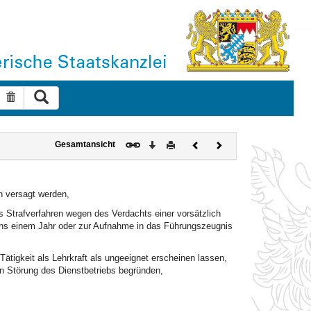
Suche ausführen
Suche zurücksetzen
Download
Drucken
Vorheriges
Nächstes
Gesamtansicht
Dokument
Dokument
n versagt werden,
es Strafverfahren wegen des Verdachts einer vorsätzlich
tens einem Jahr oder zur Aufnahme in das Führungszeugnis
ätigkeit als Lehrkraft als ungeeignet erscheinen lassen,
n Störung des Dienstbetriebs begründen,