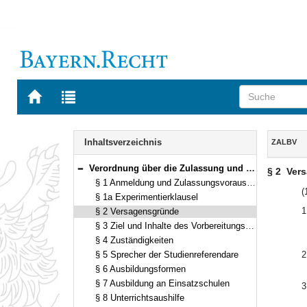
Zur
Zur
Startseite
Trefferliste
von
der
Navigation
BAYERN.RECHT
letzten
Inhalt
Inhaltsverzeichnis
ZALBV
Suche
Verordnung über die Zulassung und Ausbildung für das Lehramt an beruflichen Schulen und den anderweitigen Erwerb der Lehrbefähigung an beruflichen Schulen künstlerischer und gestalterischer Fachrichtungen (Verordnung Zulassungs- und Ausbildungsordnung berufliche Schulen – ZALBV) Vom 24. Juli 2018 (GVBl. S. 689) BayRS 2038-3-4-7-1-K (§§ 1–12)
§ 2
Ver
Bereich reduzieren
§ 1 Anmeldung und Zulassungsvoraussetzungen zum Vorbereitungsdienst
(
§ 1a Experimentierklausel
1
§ 2 Versagensgründe
§ 3 Ziel und Inhalte des Vorbereitungsdiensts
§ 4 Zuständigkeiten
§ 5 Sprecher der Studienreferendare
2
§ 6 Ausbildungsformen
§ 7 Ausbildung an Einsatzschulen
3
§ 8 Unterrichtsaushilfe