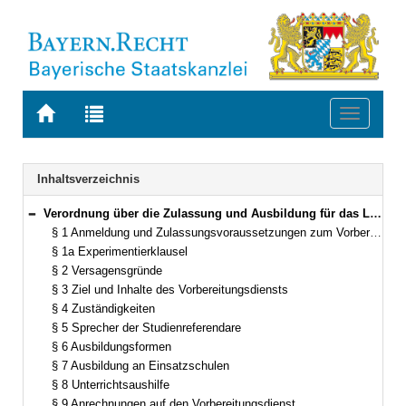
Zur
Zur
Toggle
Startseite
Trefferliste
navigati
von
der
BAYERN.RECHT
letzten
Navigation
Inhaltsverzeichnis
Suche
Verordnung über die Zulassung und Ausbildung für das Lehramt an beruflichen Schulen und den anderweitigen Erwerb der Lehrbefähigung an beruflichen Schulen künstlerischer und gestalterischer Fachrichtungen (Verordnung Zulassungs- und Ausbildungsordnung berufliche Schulen – ZALBV) Vom 24. Juli 2018 (GVBl. S. 689) BayRS 2038-3-4-7-1-K (§§ 1–12)
Bereich reduzieren
§ 1 Anmeldung und Zulassungsvoraussetzungen zum Vorbereitungsdienst
§ 1a Experimentierklausel
§ 2 Versagensgründe
§ 3 Ziel und Inhalte des Vorbereitungsdiensts
§ 4 Zuständigkeiten
§ 5 Sprecher der Studienreferendare
§ 6 Ausbildungsformen
§ 7 Ausbildung an Einsatzschulen
§ 8 Unterrichtsaushilfe
§ 9 Anrechnungen auf den Vorbereitungsdienst