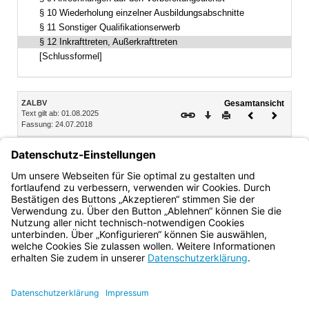
§ 10 Wiederholung einzelner Ausbildungsabschnitte
§ 11 Sonstiger Qualifikationserwerb
§ 12 Inkrafttreten, Außerkrafttreten
[Schlussformel]
Inhalt
ZALBV
Gesamtansicht
Text gilt ab: 01.08.2025
Download
Drucken
Vorheriges
Nächste
Fassung: 24.07.2018
Dokument
Dokume
§ 12
Inkrafttreten, Außerkrafttreten
(1) Diese Verordnung tritt am 1. September 2018 in Kraft.
(2) § 1a tritt mit Ablauf des 6. September 2032 außer Kraft.
Bayern.de
BayernPortal
Datenschutz
Impressum