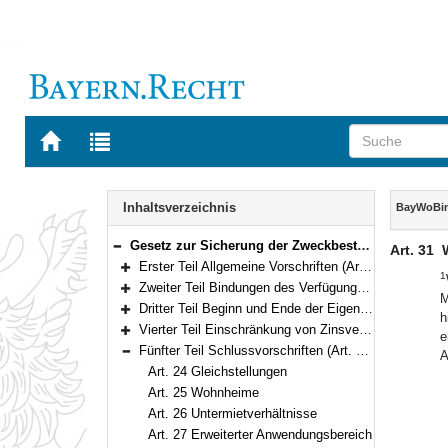
Zur
Zur
Startseite
Trefferliste
von
der
Navigation
BAYERN.RECHT
letzten
Inhalt
Inhaltsverzeichnis
BayWoBi
Suche
Gesetz zur Sicherung der Zweckbestimmung von Sozialwohnungen in Bayern (Bayerisches Wohnungsbindungsgesetz – BayWoBindG) in der Fassung der Bekanntmachung vom 23. Juli 2007 (GVBl. S. 562, 781; 2011 S. 115) BayRS 2330-3-B (Art. 1–35)
Art. 31
Bereich reduzieren
Erster Teil Allgemeine Vorschriften (Art. 1–2)
1
Bereich erweitern
Zweiter Teil Bindungen des Verfügungsberechtigten (Art. 3–12)
M
Bereich erweitern
Dritter Teil Beginn und Ende der Eigenschaft „öffentlich gefördert“ (Art. 13–18)
h
Bereich erweitern
Vierter Teil Einschränkung von Zinsvergünstigungen bei öffentlich geförderten Wohnungen (Art. 19–23)
e
Bereich erweitern
Fünfter Teil Schlussvorschriften (Art. 24–35)
A
Bereich reduzieren
Art. 24 Gleichstellungen
Art. 25 Wohnheime
Art. 26 Untermietverhältnisse
Art. 27 Erweiterter Anwendungsbereich