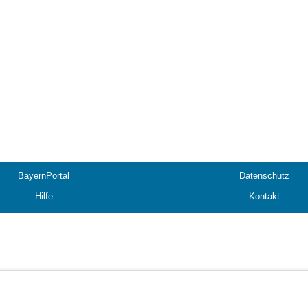
BayernPortal
Datenschutz
Hilfe
Kontakt