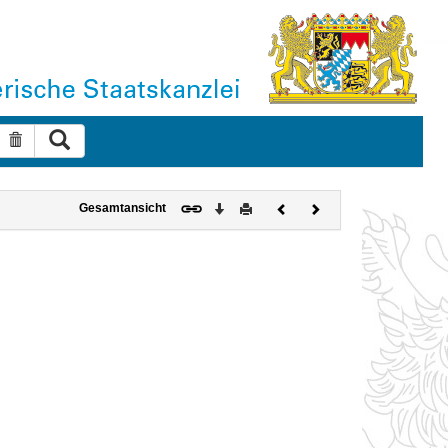
Suche ausführen
Suche zurücksetzen
Download
Drucken
Vorheriges
Nächstes
Gesamtansicht
Dokument
Dokument