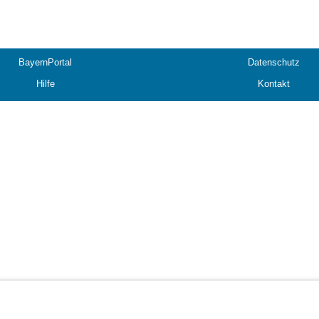
BayernPortal
Datenschutz
Hilfe
Kontakt