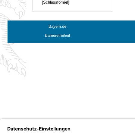
[Schlussformel]
Bayern.de
Barrierefreiheit