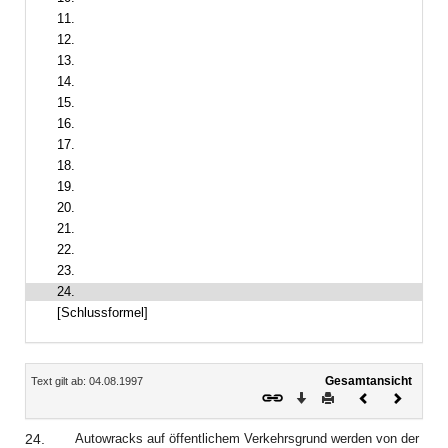
11.
12.
13.
14.
15.
16.
17.
18.
19.
20.
21.
22.
23.
24.
[Schlussformel]
Inhalt
Gesamtansicht
Text gilt ab: 04.08.1997
Download
Drucken
Vorheriges
Nächste
Dokument
Dokume
24.
Autowracks auf öffentlichem Verkehrsgrund werden von der