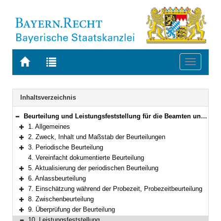
Zur
Zur
Toggle
Startseite
Trefferliste
navigati
von
der
BAYERN.RECHT
letzten
Navigation
Inhaltsverzeichnis
Suche
Beurteilung und Leistungsfeststellung für die Beamten und Beamtinnen im Geschäftsbereich des Bayerischen Staatsministeriums der Justiz mit Ausnahme der Staatsanwälte und Staatsanwältinnen
Bereich reduzieren
1. Allgemeines
Bereich erweitern
2. Zweck, Inhalt und Maßstab der Beurteilungen
Bereich erweitern
3. Periodische Beurteilung
Bereich erweitern
4. Vereinfacht dokumentierte Beurteilung
5. Aktualisierung der periodischen Beurteilung
Bereich erweitern
6. Anlassbeurteilung
Bereich erweitern
7. Einschätzung während der Probezeit, Probezeitbeurteilung
Bereich erweitern
8. Zwischenbeurteilung
Bereich erweitern
9. Überprüfung der Beurteilung
Bereich erweitern
10. Leistungsfeststellung