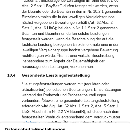
Dauerhaft herausragende Leistungen im Sinn des Art. 66
Abs. 2 Satz 1 BayBesG dürfen festgestellt werden, wenn
der Beamte oder die Beamtin in den in Nr. 10.2.1 genannten
Einzelmerkmalen die in der jeweiligen Vergleichsgruppe
höchst vergebenen Bewertungen erhält (Art. 62 Abs. 2
Satz 1, Abs. 6 LlbG); bei den in Nr. 1.1 Satz 2 genannten
Beamten und Beamtinnen dürfen solche Leistungen
festgestellt werden, wenn die Beschreibung der auf die
fachliche Leistung bezogenen Einzelmerkmale eine in der
jeweiligen Vergleichsgruppe höchst vergebene Bewertung
2
rechtfertigten würde.
Es ist eine verbale Beschreibung,
insbesondere zum Aspekt der Dauerhaftigkeit der
herausragenden Leistungen, vorzunehmen.
10.4
Gesonderte Leistungsfeststellung
1
Leistungsfeststellungen werden mit (regulären oder
aktualisierten) periodischen Beurteilungen, Einschätzungen
während der Probezeit und Probezeitbeurteilungen
2
verbunden.
Soweit eine gesonderte Leistungsfeststellung
erforderlich wird (vgl. Art. 62 Abs. 1 Satz 2, Abs. 5 Satz 1
LlbG; Abschnitt 5 Nr. 2.2 VV-BeamtR), ist diese nach dem
festgestellten Vordruck entsprechend dem Vordruckmuster
3
in
Anlage 7
zu erstellen.
Hierbei ist derselbe Maßstab zu
wählen wie bei Leistungsfeststellungen, die mit dienstlichen