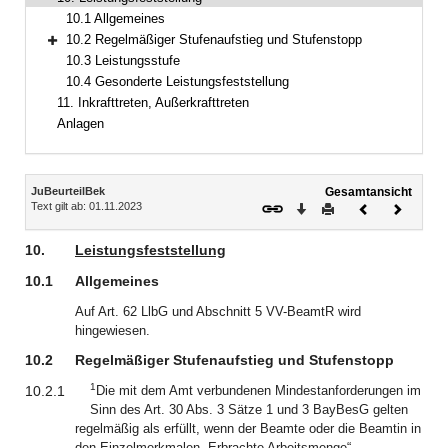
Bereich reduzieren
10.1 Allgemeines
10.2 Regelmäßiger Stufenaufstieg und Stufenstopp
Bereich erweitern
10.3 Leistungsstufe
10.4 Gesonderte Leistungsfeststellung
11. Inkrafttreten, Außerkrafttreten
Anlagen
Inhalt
JuBeurteilBek
Gesamtansicht
Text gilt ab: 01.11.2023
Download
Drucken
Vorheriges
Nächste
Dokument
Dokume
10.
Leistungsfeststellung
10.1
Allgemeines
Auf Art. 62 LlbG und Abschnitt 5 VV-BeamtR wird
hingewiesen.
10.2
Regelmäßiger Stufenaufstieg und Stufenstopp
1
10.2.1
Die mit dem Amt verbundenen Mindestanforderungen im
Sinn des Art. 30 Abs. 3 Sätze 1 und 3 BayBesG gelten
regelmäßig als erfüllt, wenn der Beamte oder die Beamtin in
den Einzelmerkmalen „Erbrachte Arbeitsmenge“,