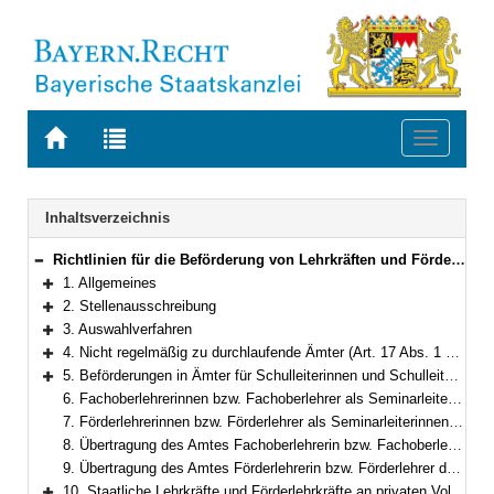
Zur
Zur
Toggle
Startseite
Trefferliste
navigati
von
der
BAYERN.RECHT
letzten
Navigation
Inhaltsverzeichnis
Suche
Richtlinien für die Beförderung von Lehrkräften und Förderlehrkräften an Volksschulen, Förderschulen und Schulen für Kranke
Bereich reduzieren
1. Allgemeines
Bereich erweitern
2. Stellenausschreibung
Bereich erweitern
3. Auswahlverfahren
Bereich erweitern
4. Nicht regelmäßig zu durchlaufende Ämter (Art. 17 Abs. 1 Satz 2 LlbG)
Bereich erweitern
5. Beförderungen in Ämter für Schulleiterinnen und Schulleiter sowie Schulleiterstellvertreterinnen und Schulleiterstellvertreter
Bereich erweitern
6. Fachoberlehrerinnen bzw. Fachoberlehrer als Seminarleiterinnen bzw. Seminarleiter
7. Förderlehrerinnen bzw. Förderlehrer als Seminarleiterinnen bzw. Seminarleiter
8. Übertragung des Amtes Fachoberlehrerin bzw. Fachoberlehrer der BesGr. A 12 an Berufsschulen zur sonderpädagogischen Förderung
9. Übertragung des Amtes Förderlehrerin bzw. Förderlehrer der BesGr. A 11
10. Staatliche Lehrkräfte und Förderlehrkräfte an privaten Volksschulen sowie privaten Förderschulen und Schulen für Kranke