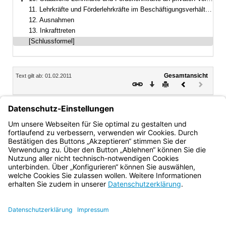
Bereich erweitern
11. Lehrkräfte und Förderlehrkräfte im Beschäftigungsverhältnis
12. Ausnahmen
13. Inkrafttreten
[Schlussformel]
Inhalt
Gesamtansicht
Text gilt ab: 01.02.2011
Download
Drucken
Vorheriges
Nächste
Dokument
Dokume
(inaktiv)
Erhard
Ministerialdirektor
Bayern.de
BayernPortal
Datenschutz
Impressum
Barrierefreiheit