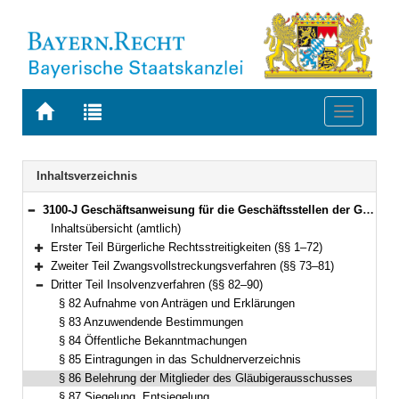
Zur
Zur
Toggle
Startseite
Trefferliste
navigati
von
der
BAYERN.RECHT
letzten
Navigation
Inhaltsverzeichnis
Suche
3100-J Geschäftsanweisung für die Geschäftsstellen der Gerichte in bürgerlichen Rechtsstreitigkeiten, Zwangsvollstreckungs- und Insolvenzverfahren (GAbRZwIns) Bekanntmachung des Bayerischen Staatsministeriums der Justiz und für Verbraucherschutz vom 2. November 2010, Az. 1463 - I - 3789/2008 (JMBl. S. 110) (§§ 1–90)
Bereich reduzieren
Inhaltsübersicht (amtlich)
Erster Teil Bürgerliche Rechtsstreitigkeiten (§§ 1–72)
Bereich erweitern
Zweiter Teil Zwangsvollstreckungsverfahren (§§ 73–81)
Bereich erweitern
Dritter Teil Insolvenzverfahren (§§ 82–90)
Bereich reduzieren
§ 82 Aufnahme von Anträgen und Erklärungen
§ 83 Anzuwendende Bestimmungen
§ 84 Öffentliche Bekanntmachungen
§ 85 Eintragungen in das Schuldnerverzeichnis
§ 86 Belehrung der Mitglieder des Gläubigerausschusses
§ 87 Siegelung, Entsiegelung