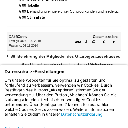
§ 88 Tabelle
§ 89 Behandlung eingereichter Schuldurkunden und niedergelegter Belege
§ 90 Stimmliste
Inhalt
GAbRZwIns
Gesamtansicht
Text gilt ab: 01.09.2018
Download
Drucken
Vorheriges
Nächste
Fassung: 02.11.2010
Dokument
Dokume
§ 86
Belehrung der Mitglieder des Gläubigerausschusses
1
Der Urkundsbeamte unterrichtet die zu Mitgliedern des
Gläubigerausschusses gewählten Personen alsbald über die
Rechte und Pflichten des Gläubigerausschusses und seiner
2
Mitglieder.
Für die Unterrichtung ist der festgestellte
Vordruck oder der freigegebene Textbaustein zu verwenden.
Bayern.de
BayernPortal
Datenschutz