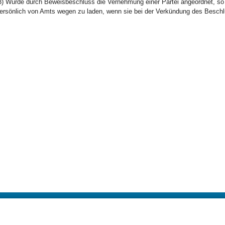
3) Wurde durch Beweisbeschluss die Vernehmung einer Partei angeordnet, so i
ersönlich von Amts wegen zu laden, wenn sie bei der Verkündung des Besch
BayernPortal
Datenschutz
Hilfe
Kontakt