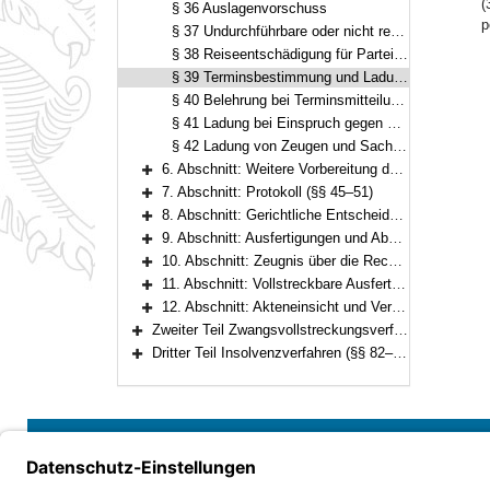
(
§ 36 Auslagenvorschuss
p
§ 37 Undurchführbare oder nicht rechtzeitige Ladung oder Aufforderung
§ 38 Reiseentschädigung für Parteien, Auslagenvorschuss für Zeugen und Sachverständige
§ 39 Terminsbestimmung und Ladung der Parteien
§ 40 Belehrung bei Terminsmitteilung im amtsgerichtlichen Verfahren
§ 41 Ladung bei Einspruch gegen Vollstreckungsbescheid
§ 42 Ladung von Zeugen und Sachverständigen
6. Abschnitt: Weitere Vorbereitung der mündlichen Verhandlung (§§ 43–44)
Bereich erweitern
7. Abschnitt: Protokoll (§§ 45–51)
Bereich erweitern
8. Abschnitt: Gerichtliche Entscheidungen (§§ 52–56)
Bereich erweitern
9. Abschnitt: Ausfertigungen und Abschriften (Ablichtungen) von Entscheidungen und Vergleichen (§§ 57–62)
Bereich erweitern
10. Abschnitt: Zeugnis über die Rechtskraft (§§ 63–65)
Bereich erweitern
11. Abschnitt: Vollstreckbare Ausfertigungen (§§ 66–70)
Bereich erweitern
12. Abschnitt: Akteneinsicht und Verfahrensauskünfte (§§ 71–72)
Bereich erweitern
Zweiter Teil Zwangsvollstreckungsverfahren (§§ 73–81)
Bereich erweitern
Dritter Teil Insolvenzverfahren (§§ 82–90)
Bereich erweitern
Bayern.de
Barrierefreiheit