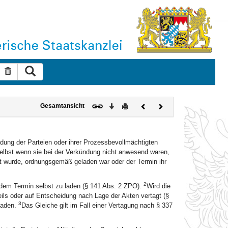
Suche ausführen
Suche zurücksetzen
Download
Drucken
Vorheriges
Nächstes
Gesamtansicht
Dokument
Dokument
adung der Parteien oder ihrer Prozessbevollmächtigten
 selbst wenn sie bei der Verkündung nicht anwesend waren,
t wurde, ordnungsgemäß geladen war oder der Termin ihr
2
u dem Termin selbst zu laden (§ 141 Abs. 2 ZPO).
Wird die
ls oder auf Entscheidung nach Lage der Akten vertagt (§
3
laden.
Das Gleiche gilt im Fall einer Vertagung nach § 337