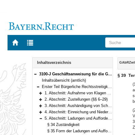
Zur
Zur
Startseite
Trefferliste
von
der
Navigation
BAYERN.RECHT
letzten
Inhalt
Inhaltsverzeichnis
GAbRZwI
Suche
3100-J Geschäftsanweisung für die Geschäftsstellen der Gerichte in bürgerlichen Rechtsstreitigkeiten, Zwangsvollstreckungs- und Insolvenzverfahren (GAbRZwIns) Bekanntmachung des Bayerischen Staatsministeriums der Justiz und für Verbraucherschutz vom 2. November 2010, Az. 1463 - I - 3789/2008 (JMBl. S. 110) (§§ 1–90)
§ 39
Te
Bereich reduzieren
Inhaltsübersicht (amtlich)
(
Erster Teil Bürgerliche Rechtsstreitigkeiten (§§ 1–72)
a
Bereich reduzieren
1. Abschnitt: Aufnahme von Klagen und Anträgen (§§ 1–5)
s
Bereich erweitern
2. Abschnitt: Zustellungen (§§ 6–29)
b
Bereich erweitern
3. Abschnitt: Aushändigung von Schriftstücken, formlose Mitteilungen (§§ 30–31)
Bereich erweitern
(
4. Abschnitt: Einreichung und Niederlegung von Schrift- und Beweisstücken (§§ 32–33)
Bereich erweitern
V
5. Abschnitt: Ladungen und Aufforderungen (§§ 34–42)
3
Bereich reduzieren
§ 34 Zuständigkeit
Z
§ 35 Form der Ladungen und Aufforderungen, Aktenvermerk