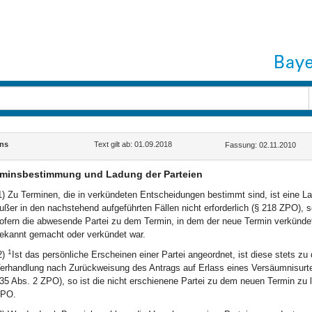
ns
Text gilt ab: 01.09.2018
Fassung: 02.11.2010
rminsbestimmung und Ladung der Parteien
1) Zu Terminen, die in verkündeten Entscheidungen bestimmt sind, ist eine L
ußer in den nachstehend aufgeführten Fällen nicht erforderlich (§ 218 ZPO),
ofern die abwesende Partei zu dem Termin, in dem der neue Termin verkünde
ekannt gemacht oder verkündet war.
1
2)
Ist das persönliche Erscheinen einer Partei angeordnet, ist diese stets z
erhandlung nach Zurückweisung des Antrags auf Erlass eines Versäumnisurtei
35 Abs. 2 ZPO), so ist die nicht erschienene Partei zu dem neuen Termin zu 
PO.