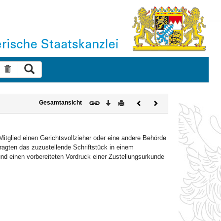
Suche ausführen
Suche zurücksetzen
Download
Drucken
Vorheriges
Nächstes
Gesamtansicht
Dokument
Dokument
itglied einen Gerichtsvollzieher oder eine andere Behörde
ragten das zuzustellende Schriftstück in einem
d einen vorbereiteten Vordruck einer Zustellungsurkunde