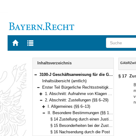
Zur
Zur
Startseite
Trefferliste
von
der
Navigation
BAYERN.RECHT
letzten
Inhalt
Inhaltsverzeichnis
GAbRZwI
Suche
3100-J Geschäftsanweisung für die Geschäftsstellen der Gerichte in bürgerlichen Rechtsstreitigkeiten, Zwangsvollstreckungs- und Insolvenzverfahren (GAbRZwIns) Bekanntmachung des Bayerischen Staatsministeriums der Justiz und für Verbraucherschutz vom 2. November 2010, Az. 1463 - I - 3789/2008 (JMBl. S. 110) (§§ 1–90)
§ 17
Zus
Bereich reduzieren
Inhaltsübersicht (amtlich)
B
Erster Teil Bürgerliche Rechtsstreitigkeiten (§§ 1–72)
m
Bereich reduzieren
1. Abschnitt: Aufnahme von Klagen und Anträgen (§§ 1–5)
v
Bereich erweitern
2. Abschnitt: Zustellungen (§§ 6–29)
n
Bereich reduzieren
I. Allgemeines (§§ 6–13)
Bereich erweitern
II. Besondere Bestimmungen (§§ 14–25)
Bereich reduzieren
§ 14 Zustellung durch einen Justizbediensteten oder durch die Post
§ 15 Besonderheiten bei der Zustellung durch die Post
§ 16 Nachsendung durch die Post