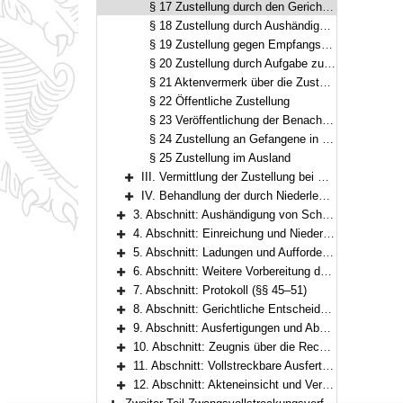
§ 17 Zustellung durch den Gerichtsvollzieher oder eine andere Behörde
§ 18 Zustellung durch Aushändigung an der Amtsstelle
§ 19 Zustellung gegen Empfangsbekenntnis
§ 20 Zustellung durch Aufgabe zur Post
§ 21 Aktenvermerk über die Zustellung durch Aufgabe zur Post
§ 22 Öffentliche Zustellung
§ 23 Veröffentlichung der Benachrichtigung bei öffentlicher Zustellung; Belege
§ 24 Zustellung an Gefangene in Justizvollzugsanstalten
§ 25 Zustellung im Ausland
III. Vermittlung der Zustellung bei Zustellungen auf Betreiben der Parteien (§§ 26–27)
Bereich erweitern
IV. Behandlung der durch Niederlegung zugestellten Schriftstücke (§§ 28–29)
Bereich erweitern
3. Abschnitt: Aushändigung von Schriftstücken, formlose Mitteilungen (§§ 30–31)
Bereich erweitern
4. Abschnitt: Einreichung und Niederlegung von Schrift- und Beweisstücken (§§ 32–33)
Bereich erweitern
5. Abschnitt: Ladungen und Aufforderungen (§§ 34–42)
Bereich erweitern
6. Abschnitt: Weitere Vorbereitung der mündlichen Verhandlung (§§ 43–44)
Bereich erweitern
7. Abschnitt: Protokoll (§§ 45–51)
Bereich erweitern
8. Abschnitt: Gerichtliche Entscheidungen (§§ 52–56)
Bereich erweitern
9. Abschnitt: Ausfertigungen und Abschriften (Ablichtungen) von Entscheidungen und Vergleichen (§§ 57–62)
Bereich erweitern
10. Abschnitt: Zeugnis über die Rechtskraft (§§ 63–65)
Bereich erweitern
11. Abschnitt: Vollstreckbare Ausfertigungen (§§ 66–70)
Bereich erweitern
12. Abschnitt: Akteneinsicht und Verfahrensauskünfte (§§ 71–72)
Bereich erweitern