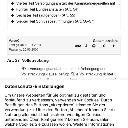
Bereich erweitern
Vierter Teil Versorgungsanstalt der Kaminkehrergesellen mit Pensionskasse des Schornsteinfegerhandwerks (Art. 47–53)
Bereich erweitern
Fünfter Teil Bundesanstalten (Art. 54)
Bereich erweitern
Sechster Teil (aufgehoben) (Art. 55)
Bereich erweitern
Siebter Teil Schlussbestimmungen (Art. 56–57)
Bereich erweitern
Inhalt
VersoG
Gesamtansicht
Text gilt ab: 01.01.2024
Download
Drucken
Vorheriges
Nächste
Fassung: 16.06.2008
Dokument
Dokume
Art. 27
Vollstreckung
1
Die Versorgungsanstalten sind zur Anbringung der
2
Vollstreckungsklausel befugt.
Die Vollstreckung richtet
sich nach dem Bayerischen Verwaltungszustellungs- und
3
Vollstreckungsgesetz.
Nebenforderungen können mit der
Hauptforderung beigetrieben werden, wenn zuvor auf die
Zahlungspflicht dem Grunde nach schriftlich hingewiesen
worden ist.
Bayern.de
BayernPortal