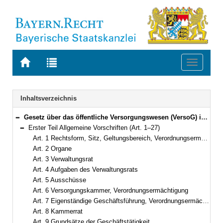
Zur
Zur
Toggle
Startseite
Trefferliste
navigati
von
der
BAYERN.RECHT
letzten
Navigation
Inhaltsverzeichnis
Suche
Gesetz über das öffentliche Versorgungswesen (VersoG) in der Fassung der Bekanntmachung vom 16. Juni 2008 (GVBl. S. 371) BayRS 763-1-I (Art. 1–57)
Bereich reduzieren
Erster Teil Allgemeine Vorschriften (Art. 1–27)
Bereich reduzieren
Art. 1 Rechtsform, Sitz, Geltungsbereich, Verordnungsermächtigung
Art. 2 Organe
Art. 3 Verwaltungsrat
Art. 4 Aufgaben des Verwaltungsrats
Art. 5 Ausschüsse
Art. 6 Versorgungskammer, Verordnungsermächtigung
Art. 7 Eigenständige Geschäftsführung, Verordnungsermächtigung
Art. 8 Kammerrat
Art. 9 Grundsätze der Geschäftstätigkeit