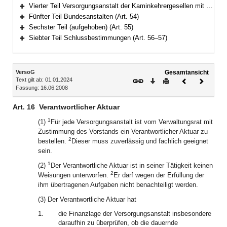
Bereich erweitern
Vierter Teil Versorgungsanstalt der Kaminkehrergesellen mit Pensionskasse des Schornsteinfegerhandwerks (Art. 47–53)
Bereich erweitern
Fünfter Teil Bundesanstalten (Art. 54)
Bereich erweitern
Sechster Teil (aufgehoben) (Art. 55)
Bereich erweitern
Siebter Teil Schlussbestimmungen (Art. 56–57)
Bereich erweitern
Inhalt
VersoG
Gesamtansicht
Text gilt ab: 01.01.2024
Download
Drucken
Vorheriges
Nächste
Fassung: 16.06.2008
Dokument
Dokume
Art. 16
Verantwortlicher Aktuar
1
(1)
Für jede Versorgungsanstalt ist vom Verwaltungsrat mit
Zustimmung des Vorstands ein Verantwortlicher Aktuar zu
2
bestellen.
Dieser muss zuverlässig und fachlich geeignet
sein.
1
(2)
Der Verantwortliche Aktuar ist in seiner Tätigkeit keinen
2
Weisungen unterworfen.
Er darf wegen der Erfüllung der
ihm übertragenen Aufgaben nicht benachteiligt werden.
(3) Der Verantwortliche Aktuar hat
1.
die Finanzlage der Versorgungsanstalt insbesondere
daraufhin zu überprüfen, ob die dauernde