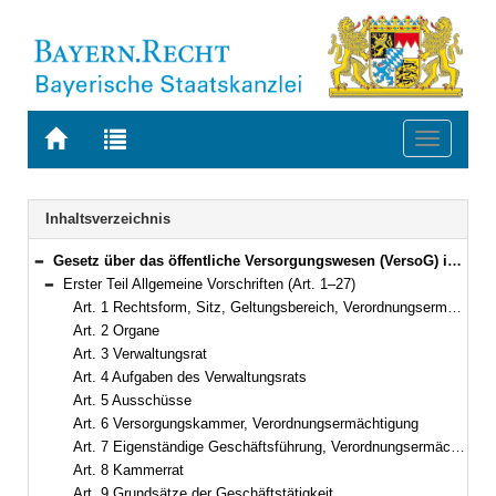
Zur
Zur
Toggle
Startseite
Trefferliste
navigati
von
der
BAYERN.RECHT
letzten
Navigation
Inhaltsverzeichnis
Suche
Gesetz über das öffentliche Versorgungswesen (VersoG) in der Fassung der Bekanntmachung vom 16. Juni 2008 (GVBl. S. 371) BayRS 763-1-I (Art. 1–57)
Bereich reduzieren
Erster Teil Allgemeine Vorschriften (Art. 1–27)
Bereich reduzieren
Art. 1 Rechtsform, Sitz, Geltungsbereich, Verordnungsermächtigung
Art. 2 Organe
Art. 3 Verwaltungsrat
Art. 4 Aufgaben des Verwaltungsrats
Art. 5 Ausschüsse
Art. 6 Versorgungskammer, Verordnungsermächtigung
Art. 7 Eigenständige Geschäftsführung, Verordnungsermächtigung
Art. 8 Kammerrat
Art. 9 Grundsätze der Geschäftstätigkeit