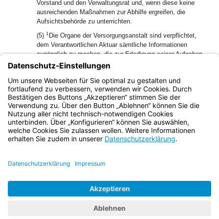
Vorstand und den Verwaltungsrat und, wenn diese keine
ausreichenden Maßnahmen zur Abhilfe ergreifen, die
Aufsichtsbehörde zu unterrichten.
1
(5)
Die Organe der Versorgungsanstalt sind verpflichtet,
dem Verantwortlichen Aktuar sämtliche Informationen
zugänglich zu machen, die zur Erledigung seiner Aufgaben
2
erforderlich sind.
Wird ein Gutachten zur Finanzlage einer
Versorgungsanstalt an einen anderen Aktuar vergeben, so
gelten für diesen Aktuar bezüglich des Gutachtens die
Vorschriften für den Verantwortlichen Aktuar entsprechend.
Bayern.de
BayernPortal
Datenschutz
Impressum
Barrierefreiheit
Hilfe
Kontakt