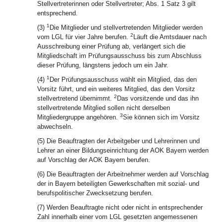
Stellvertreterinnen oder Stellvertreter; Abs. 1 Satz 3 gilt
entsprechend.
1
(3)
Die Mitglieder und stellvertretenden Mitglieder werden
2
vom LGL für vier Jahre berufen.
Läuft die Amtsdauer nach
Ausschreibung einer Prüfung ab, verlängert sich die
Mitgliedschaft im Prüfungsausschuss bis zum Abschluss
dieser Prüfung, längstens jedoch um ein Jahr.
1
(4)
Der Prüfungsausschuss wählt ein Mitglied, das den
Vorsitz führt, und ein weiteres Mitglied, das den Vorsitz
2
stellvertretend übernimmt.
Das vorsitzende und das ihn
stellvertretende Mitglied sollen nicht derselben
3
Mitgliedergruppe angehören.
Sie können sich im Vorsitz
abwechseln.
(5) Die Beauftragten der Arbeitgeber und Lehrerinnen und
Lehrer an einer Bildungseinrichtung der AOK Bayern werden
auf Vorschlag der AOK Bayern berufen.
(6) Die Beauftragten der Arbeitnehmer werden auf Vorschlag
der in Bayern beteiligten Gewerkschaften mit sozial- und
berufspolitischer Zwecksetzung berufen.
(7) Werden Beauftragte nicht oder nicht in entsprechender
Zahl innerhalb einer vom LGL gesetzten angemessenen