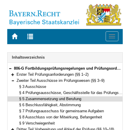
Zur
Zur
Toggle
Startseite
Trefferliste
navigati
von
der
BAYERN.RECHT
letzten
Navigation
Inhaltsverzeichnis
Suche
806-G Fortbildungsprüfungsregelungen und Prüfungsordnung für Fortbildungsprüfungen zum AOK-Betriebswirt bzw. zur AOK-Betriebswirtin der AOK Bayern (FPO AOK-Betriebswirt Bayern) Bekanntmachung des Bayerischen Landesamts für Gesundheit und Lebensmittelsicherheit vom 22. Mai 2020, Az. A-MA-0612-14-V2-D18772/2020 (BayMBl. Nr. 327) (§§ 1–28)
Bereich reduzieren
Erster Teil Prüfungsanforderungen (§§ 1–2)
Bereich erweitern
Zweiter Teil Ausschüsse im Prüfungswesen (§§ 3–9)
Bereich reduzieren
§ 3 Ausschüsse
§ 4 Prüfungsausschüsse, Geschäftsstelle für das Prüfungswesen, Geschäftsführung
§ 5 Zusammensetzung und Berufung
§ 6 Beschlussfähigkeit, Abstimmung
§ 7 Prüfungsausschuss für gemeinsame Aufgaben
§ 8 Ausschluss von der Mitwirkung, Befangenheit
§ 9 Verschwiegenheit
Dritter Teil Vorbereitung und Ablauf der Prüfung (§§ 10–18)