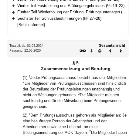
Bereich erweitern
Vierter Teil Feststellung des Prüfungsergebnisses (§§ 19–23)
Bereich erweitern
Fünfter Teil Wiederholung der Prüfung, Prüfungsunterlagen (§§ 24–26)
Bereich erweitern
Sechster Teil Schlussbestimmungen (§§ 27–28)
Bereich erweitern
[Schlussformel]
Inhalt
Gesamtansicht
Text gilt ab: 01.08.2024
Download
Drucken
Vorheriges
Nächste
Fassung: 22.05.2020
Dokument
Dokume
§ 5
Zusammensetzung und Berufung
1
(1)
Jeder Prüfungsausschuss besteht aus drei Mitgliedern.
2
Die Mitglieder von Prüfungsausschüssen sind hinsichtlich
der Beurteilung der Prüfungsleistungen unabhängig und
3
nicht an Weisungen gebunden.
Die Mitglieder müssen
sachkundig und für die Mitwirkung beim Prüfungswesen
geeignet sein.
1
(2)
Dem Prüfungsausschuss gehören als Mitglieder an: Je
eine beauftragte Person der Arbeitgeber und der
Arbeitnehmer sowie eine Lehrkraft an einer
2
Bildungseinrichtung der AOK Bayern.
Die Mitglieder haben