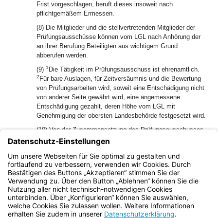
Frist vorgeschlagen, beruft dieses insoweit nach
pflichtgemäßem Ermessen.
(8) Die Mitglieder und die stellvertretenden Mitglieder der
Prüfungsausschüsse können vom LGL nach Anhörung der
an ihrer Berufung Beteiligten aus wichtigem Grund
abberufen werden.
1
(9)
Die Tätigkeit im Prüfungsausschuss ist ehrenamtlich.
2
Für bare Auslagen, für Zeitversäumnis und die Bewertung
von Prüfungsarbeiten wird, soweit eine Entschädigung nicht
von anderer Seite gewährt wird, eine angemessene
Entschädigung gezahlt, deren Höhe vom LGL mit
Genehmigung der obersten Landesbehörde festgesetzt wird.
(10) Von der Zusammensetzung des Prüfungsausschusses
nach Abs. 2 darf nur abgewichen werden, wenn anderenfalls
die erforderliche Zahl von Mitgliedern und stellvertretenden
Mitgliedern des Prüfungsausschusses nicht berufen werden
kann.
Bayern.de
BayernPortal