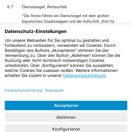
6.7
Dienstsiegel, Amtsschild
1
Die Ämter führen ein Dienstsiegel mit dem großen
bayerischen Staatswappen und der Aufschrift „Amt für
Ländliche Entwicklung (Regierungsbezirk)“.
2
Die Dienstgebäude der Ämter sind mit einem Amtsschild
zu kennzeichnen, das die gleiche Aufschrift wie das
Dienstsiegel trägt.
Bayern.de
BayernPortal
Datenschutz
Impressum
Barrierefreiheit
Hilfe
Kontakt
Kontrastwechsel
Schriftgröße