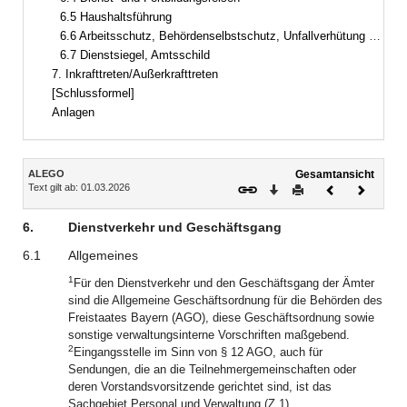
6.5 Haushaltsführung
6.6 Arbeitsschutz, Behördenselbstschutz, Unfallverhütung und Feuerschutz
6.7 Dienstsiegel, Amtsschild
7. Inkrafttreten/Außerkrafttreten
[Schlussformel]
Anlagen
Inhalt
ALEGO
Gesamtansicht
Text gilt ab: 01.03.2026
Download
Drucken
Vorheriges
Nächste
Dokument
Dokume
6.
Dienstverkehr und Geschäftsgang
6.1
Allgemeines
1
Für den Dienstverkehr und den Geschäftsgang der Ämter
sind die Allgemeine Geschäftsordnung für die Behörden des
Freistaates Bayern (AGO), diese Geschäftsordnung sowie
sonstige verwaltungsinterne Vorschriften maßgebend.
2
Eingangsstelle im Sinn von § 12 AGO, auch für
Sendungen, die an die Teilnehmergemeinschaften oder
deren Vorstandsvorsitzende gerichtet sind, ist das
Sachgebiet Personal und Verwaltung (Z 1).