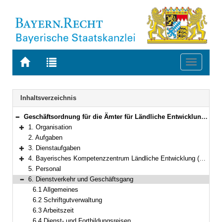
Zur
Zur
Toggle
Startseite
Trefferliste
navigati
von
der
BAYERN.RECHT
letzten
Navigation
Inhaltsverzeichnis
Suche
Geschäftsordnung für die Ämter für Ländliche Entwicklung in Bayern
Bereich reduzieren
1. Organisation
Bereich erweitern
2. Aufgaben
3. Dienstaufgaben
Bereich erweitern
4. Bayerisches Kompetenzzentrum Ländliche Entwicklung (BayLE)
Bereich erweitern
5. Personal
6. Dienstverkehr und Geschäftsgang
Bereich reduzieren
6.1 Allgemeines
6.2 Schriftgutverwaltung
6.3 Arbeitszeit
6.4 Dienst- und Fortbildungsreisen