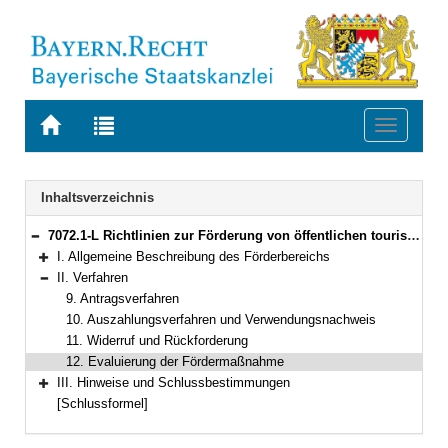
Zur
Zur
Toggle
Startseite
Trefferliste
navigati
von
der
BAYERN.RECHT
letzten
Navigation
Inhaltsverzeichnis
Suche
7072.1-L Richtlinien zur Förderung von öffentlichen touristischen Infrastruktureinrichtungen (RÖFE) Bekanntmachung des Bayerischen Staatsministeriums für Wirtschaft, Landesentwicklung und Energie vom 22. Juni 2022, Az. 73-3360/10/10 (BayMBl. Nr. 403)
Bereich reduzieren
I. Allgemeine Beschreibung des Förderbereichs
Bereich erweitern
II. Verfahren
Bereich reduzieren
9. Antragsverfahren
10. Auszahlungsverfahren und Verwendungsnachweis
11. Widerruf und Rückforderung
12. Evaluierung der Fördermaßnahme
III. Hinweise und Schlussbestimmungen
Bereich erweitern
[Schlussformel]