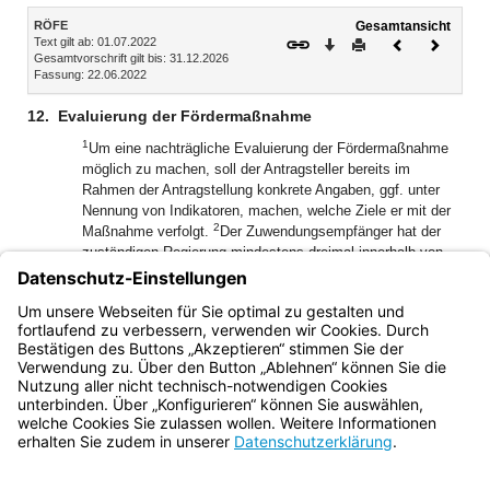
Inhalt
RÖFE
Gesamtansicht
Text gilt ab: 01.07.2022
Download
Drucken
Vorheriges
Nächste
Gesamtvorschrift gilt bis: 31.12.2026
Dokument
Dokume
Fassung: 22.06.2022
12.
Evaluierung der Fördermaßnahme
1
Um eine nachträgliche Evaluierung der Fördermaßnahme
möglich zu machen, soll der Antragsteller bereits im
Rahmen der Antragstellung konkrete Angaben, ggf. unter
Nennung von Indikatoren, machen, welche Ziele er mit der
2
Maßnahme verfolgt.
Der Zuwendungsempfänger hat der
zuständigen Regierung mindestens dreimal innerhalb von
zehn Jahren nach Abschluss der Maßnahme einen Bericht
über die Zielerreichung anhand der im Antrag genannten
3
Indikatoren zu übermitteln.
Diese sind Grundlage für die im
Bescheid festzulegenden Ziele.
Bayern.de
BayernPortal
Datenschutz