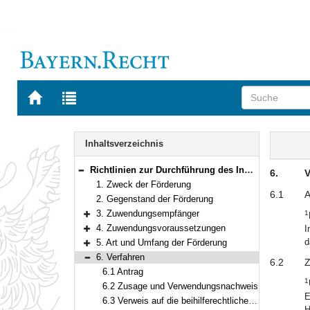
Zur
Zur
Startseite
Trefferliste
von
der
Navigation
BAYERN.RECHT
letzten
Inhalt
Inhaltsverzeichnis
Suche
Richtlinien zur Durchführung des Innovationskredits
6.
V
Bereich reduzieren
1. Zweck der Förderung
6.1
A
2. Gegenstand der Förderung
3. Zuwendungsempfänger
1
Bereich erweitern
4. Zuwendungsvoraussetzungen
I
Bereich erweitern
d
5. Art und Umfang der Förderung
Bereich erweitern
6. Verfahren
6.2
Z
Bereich reduzieren
6.1 Antrag
1
6.2 Zusage und Verwendungsnachweis
E
6.3 Verweis auf die beihilferechtliche Grundlage
H