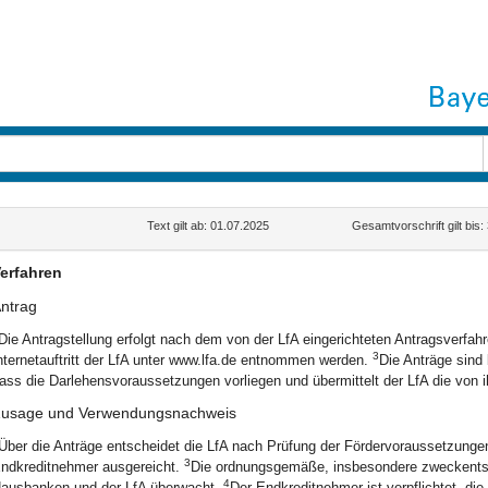
Text gilt ab: 01.07.2025
Gesamtvorschrift gilt bis
erfahren
ntrag
Die Antragstellung erfolgt nach dem von der LfA eingerichteten Antragsverfah
3
nternetauftritt der LfA unter www.lfa.de entnommen werden.
Die Anträge sind
ass die Darlehensvoraussetzungen vorliegen und übermittelt der LfA die von i
usage und Verwendungsnachweis
Über die Anträge entscheidet die LfA nach Prüfung der Fördervoraussetzunge
3
ndkreditnehmer ausgereicht.
Die ordnungsgemäße, insbesondere zweckents
4
ausbanken und der LfA überwacht.
Der Endkreditnehmer ist verpflichtet, d