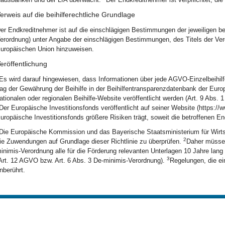
erweis auf die beihilferechtliche Grundlage
er Endkreditnehmer ist auf die einschlägigen Bestimmungen der jeweiligen b
erordnung) unter Angabe der einschlägigen Bestimmungen, des Titels der Ver
uropäischen Union hinzuweisen.
eröffentlichung
Es wird darauf hingewiesen, dass Informationen über jede AGVO-Einzelbeihi
ag der Gewährung der Beihilfe in der Beihilfentransparenzdatenbank der Eu
ationalen oder regionalen Beihilfe-Website veröffentlicht werden (Art. 9 Abs
Der Europäische Investitionsfonds veröffentlicht auf seiner Website (https://
uropäische Investitionsfonds größere Risiken trägt, soweit die betroffenen E
Die Europäische Kommission und das Bayerische Staatsministerium für Wirt
2
ie Zuwendungen auf Grundlage dieser Richtlinie zu überprüfen.
Daher müssen
inimis-Verordnung alle für die Förderung relevanten Unterlagen 10 Jahre la
3
Art. 12 AGVO bzw. Art. 6 Abs. 3 De-minimis-Verordnung).
Regelungen, die ei
nberührt.
BayernPortal
Datenschutz
Hilfe
Kontakt