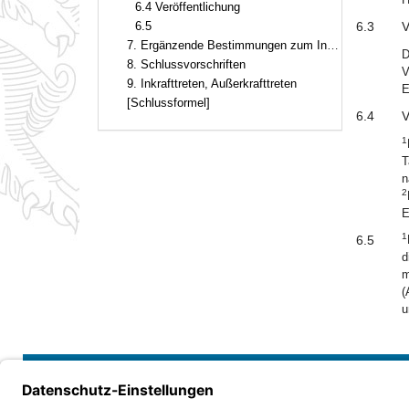
6.4 Veröffentlichung
6.5
6.3
V
7. Ergänzende Bestimmungen zum Innovationskredit
D
8. Schlussvorschriften
V
9. Inkrafttreten, Außerkrafttreten
E
[Schlussformel]
6.4
V
1
T
n
2
E
1
6.5
d
m
(
u
Bayern.de
Barrierefreiheit