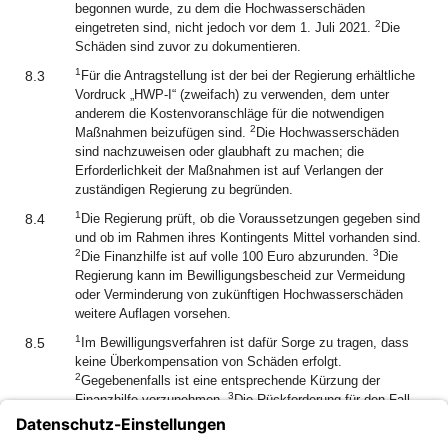
begonnen wurde, zu dem die Hochwasserschäden
2
eingetreten sind, nicht jedoch vor dem 1. Juli 2021.
Die
Schäden sind zuvor zu dokumentieren.
1
8.3
Für die Antragstellung ist der bei der Regierung erhältliche
Vordruck „HWP-I“ (zweifach) zu verwenden, dem unter
anderem die Kostenvoranschläge für die notwendigen
2
Maßnahmen beizufügen sind.
Die Hochwasserschäden
sind nachzuweisen oder glaubhaft zu machen; die
Erforderlichkeit der Maßnahmen ist auf Verlangen der
zuständigen Regierung zu begründen.
1
8.4
Die Regierung prüft, ob die Voraussetzungen gegeben sind
und ob im Rahmen ihres Kontingents Mittel vorhanden sind.
2
3
Die Finanzhilfe ist auf volle 100 Euro abzurunden.
Die
Regierung kann im Bewilligungsbescheid zur Vermeidung
oder Verminderung von zukünftigen Hochwasserschäden
weitere Auflagen vorsehen.
1
8.5
Im Bewilligungsverfahren ist dafür Sorge zu tragen, dass
keine Überkompensation von Schäden erfolgt.
2
Gegebenenfalls ist eine entsprechende Kürzung der
3
Finanzhilfe vorzunehmen.
Die Rückforderung für den Fall
einer Überkompensation ist im Bescheid vorzubehalten.
Die Bewilligungen sollen bis zum 31. Dezember 2023 erteilt