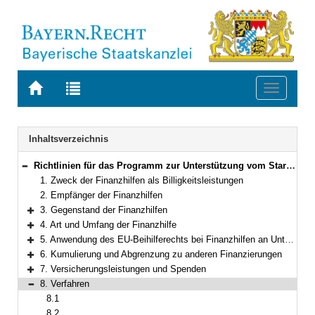
Zur
Zur
Toggle
Startseite
Trefferliste
navigati
von
der
BAYERN.RECHT
letzten
Navigation
Inhaltsverzeichnis
Suche
Richtlinien für das Programm zur Unterstützung vom Starkregen und Hochwasser im Juli 2021 betroffener privater Haushalte und Wohnungsunternehmen in Bayern
Bereich reduzieren
1. Zweck der Finanzhilfen als Billigkeitsleistungen
2. Empfänger der Finanzhilfen
3. Gegenstand der Finanzhilfen
Bereich erweitern
4. Art und Umfang der Finanzhilfe
Bereich erweitern
5. Anwendung des EU-Beihilferechts bei Finanzhilfen an Unternehmen
Bereich erweitern
6. Kumulierung und Abgrenzung zu anderen Finanzierungen
Bereich erweitern
7. Versicherungsleistungen und Spenden
Bereich erweitern
8. Verfahren
Bereich reduzieren
8.1
8.2