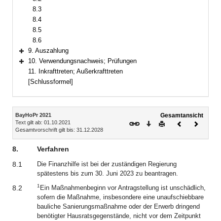
8.3
8.4
8.5
8.6
9. Auszahlung
Bereich erweitern
10. Verwendungsnachweis; Prüfungen
Bereich erweitern
11. Inkrafttreten; Außerkrafttreten
[Schlussformel]
Inhalt
BayHoPr 2021
Gesamtansicht
Text gilt ab: 01.10.2021
Download
Drucken
Vorheriges
Nächste
Gesamtvorschrift gilt bis: 31.12.2028
Dokument
Dokume
8.
Verfahren
8.1
Die Finanzhilfe ist bei der zuständigen Regierung
spätestens bis zum 30. Juni 2023 zu beantragen.
1
8.2
Ein Maßnahmenbeginn vor Antragstellung ist unschädlich,
sofern die Maßnahme, insbesondere eine unaufschiebbare
bauliche Sanierungsmaßnahme oder der Erwerb dringend
benötigter Hausratsgegenstände, nicht vor dem Zeitpunkt