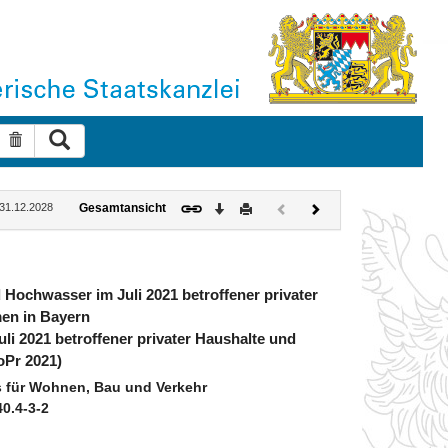
Suche ausführen
Suche zurücksetzen
Download
Drucken
Vorheriges
Nächstes
: 31.12.2028
Gesamtansicht
Dokument
Dokument
(inaktiv)
Hochwasser im Juli 2021 betroffener privater
en in Bayern
 2021 betroffener privater Haushalte und
Pr 2021)
 für Wohnen, Bau und Verkehr
40.4-3-2