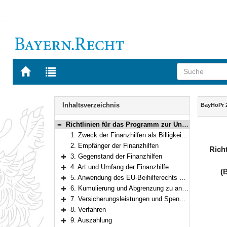
Zur
Zur
Startseite
Trefferliste
von
der
Navigation
BAYERN.RECHT
letzten
Inhalt
Inhaltsverzeichnis
BayHoPr 
Suche
Richtlinien für das Programm zur Unterstützung vom Starkregen und Hochwasser im Juli 2021 betroffener privater Haushalte und Wohnungsunternehmen in Bayern
Bereich reduzieren
1. Zweck der Finanzhilfen als Billigkeitsleistungen
2. Empfänger der Finanzhilfen
Rich
3. Gegenstand der Finanzhilfen
Bereich erweitern
4. Art und Umfang der Finanzhilfe
(
Bereich erweitern
5. Anwendung des EU-Beihilferechts bei Finanzhilfen an Unternehmen
Bereich erweitern
6. Kumulierung und Abgrenzung zu anderen Finanzierungen
Bereich erweitern
7. Versicherungsleistungen und Spenden
Bereich erweitern
8. Verfahren
Bereich erweitern
9. Auszahlung
Bereich erweitern