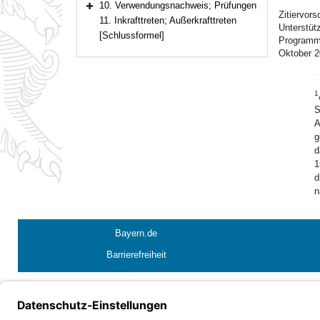
10. Verwendungsnachweis; Prüfungen
Bereich erweitern
Zitiervor
11. Inkrafttreten; Außerkrafttreten
Unterstüt
[Schlussformel]
Programm 
Oktober 2
1
S
A
g
d
1
d
n
Bayern.de
Barrierefreiheit