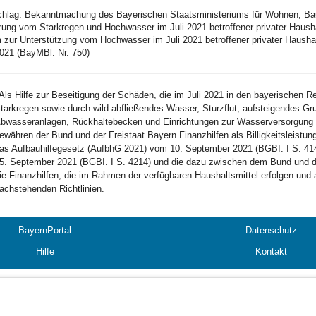
schlag: Bekanntmachung des Bayerischen Staatsministeriums für Wohnen, Bau 
zung vom Starkregen und Hochwasser im Juli 2021 betroffener privater Hau
zur Unterstützung vom Hochwasser im Juli 2021 betroffener privater Haus
021 (BayMBl. Nr. 750)
Als Hilfe zur Beseitigung der Schäden, die im Juli 2021 in den bayerischen 
tarkregen sowie durch wild abfließendes Wasser, Sturzflut, aufsteigendes G
bwasseranlagen, Rückhaltebecken und Einrichtungen zur Wasserversorgung ei
ewähren der Bund und der Freistaat Bayern Finanzhilfen als Billigkeitsleist
as Aufbauhilfegesetz (AufbhG 2021) vom 10. September 2021 (BGBI. I S. 414
5. September 2021 (BGBI. I S. 4214) und die dazu zwischen dem Bund und 
ie Finanzhilfen, die im Rahmen der verfügbaren Haushaltsmittel erfolgen und 
achstehenden Richtlinien.
BayernPortal
Datenschutz
Hilfe
Kontakt