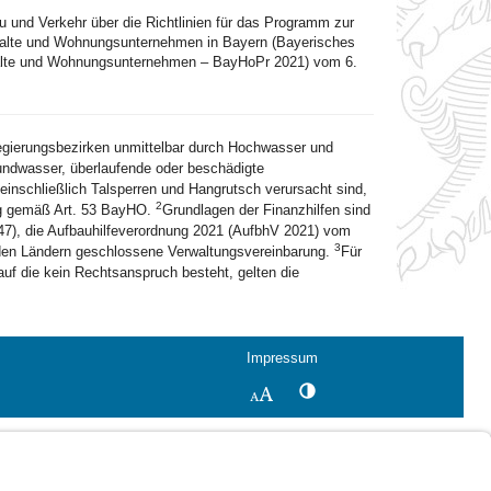
und Verkehr über die Richtlinien für das Programm zur
shalte und Wohnungsunternehmen in Bayern (Bayerisches
halte und Wohnungsunternehmen – BayHoPr 2021) vom 6.
Regierungsbezirken unmittelbar durch Hochwasser und
rundwasser, überlaufende oder beschädigte
nschließlich Talsperren und Hangrutsch verursacht sind,
2
ung gemäß Art. 53 BayHO.
Grundlagen der Finanzhilfen sind
7), die Aufbauhilfeverordnung 2021 (AufbhV 2021) vom
3
den Ländern geschlossene Verwaltungsvereinbarung.
Für
auf die kein Rechtsanspruch besteht, gelten die
Impressum
Kontrastwechsel
Schriftgröße