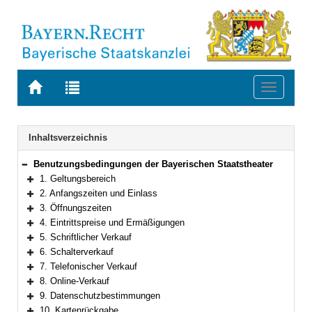
Zur
Zur
Toggle
Startseite
Trefferliste
navigati
von
der
BAYERN.RECHT
letzten
Navigation
Inhaltsverzeichnis
Suche
Benutzungsbedingungen der Bayerischen Staatstheater
Bereich reduzieren
1. Geltungsbereich
Bereich erweitern
2. Anfangszeiten und Einlass
Bereich erweitern
3. Öffnungszeiten
Bereich erweitern
4. Eintrittspreise und Ermäßigungen
Bereich erweitern
5. Schriftlicher Verkauf
Bereich erweitern
6. Schalterverkauf
Bereich erweitern
7. Telefonischer Verkauf
Bereich erweitern
8. Online-Verkauf
Bereich erweitern
9. Datenschutzbestimmungen
Bereich erweitern
10. Kartenrückgabe