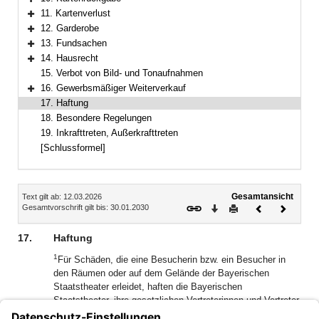
Bereich erweitern
11. Kartenverlust
Bereich erweitern
12. Garderobe
Bereich erweitern
13. Fundsachen
Bereich erweitern
14. Hausrecht
Bereich erweitern
15. Verbot von Bild- und Tonaufnahmen
16. Gewerbsmäßiger Weiterverkauf
Bereich erweitern
17. Haftung
18. Besondere Regelungen
19. Inkrafttreten, Außerkrafttreten
[Schlussformel]
Inhalt
Gesamtansicht
Text gilt ab: 12.03.2026
Download
Drucken
Vorheriges
Nächste
Gesamtvorschrift gilt bis: 30.01.2030
Dokument
Dokume
17.
Haftung
1
Für Schäden, die eine Besucherin bzw. ein Besucher in
den Räumen oder auf dem Gelände der Bayerischen
Staatstheater erleidet, haften die Bayerischen
Staatstheater, ihre gesetzlichen Vertreterinnen und Vertreter
und ihre Erfüllungsgehilfen nur im Falle von Vorsatz und