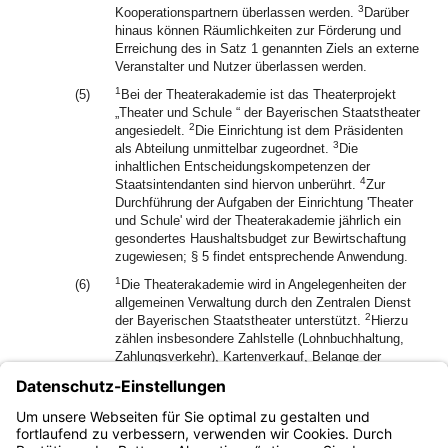
3
Kooperationspartnern überlassen werden.
Darüber
hinaus können Räumlichkeiten zur Förderung und
Erreichung des in Satz 1 genannten Ziels an externe
Veranstalter und Nutzer überlassen werden.
1
(5)
Bei der Theaterakademie ist das Theaterprojekt
„Theater und Schule “ der Bayerischen Staatstheater
2
angesiedelt.
Die Einrichtung ist dem Präsidenten
3
als Abteilung unmittelbar zugeordnet.
Die
inhaltlichen Entscheidungskompetenzen der
4
Staatsintendanten sind hiervon unberührt.
Zur
Durchführung der Aufgaben der Einrichtung 'Theater
und Schule' wird der Theaterakademie jährlich ein
gesondertes Haushaltsbudget zur Bewirtschaftung
zugewiesen; § 5 findet entsprechende Anwendung.
1
(6)
Die Theaterakademie wird in Angelegenheiten der
allgemeinen Verwaltung durch den Zentralen Dienst
2
der Bayerischen Staatstheater unterstützt.
Hierzu
zählen insbesondere Zahlstelle (Lohnbuchhaltung,
Zahlungsverkehr), Kartenverkauf, Belange der
Arbeitssicherheit und die arbeitsmedizinische
Betreuung, EDV-Systembetreuung und
grundsätzliche Fragen der EDV-Organisation sowie
Innenrevision.