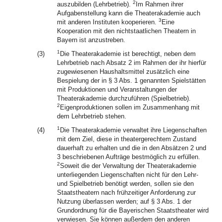
2
auszubilden (Lehrbetrieb).
Im Rahmen ihrer
Aufgabenstellung kann die Theaterakademie auch
3
mit anderen Instituten kooperieren.
Eine
Kooperation mit den nichtstaatlichen Theatern in
Bayern ist anzustreben.
1
(3)
Die Theaterakademie ist berechtigt, neben dem
Lehrbetrieb nach Absatz 2 im Rahmen der ihr hierfür
zugewiesenen Haushaltsmittel zusätzlich eine
Bespielung der in § 3 Abs. 1 genannten Spielstätten
mit Produktionen und Veranstaltungen der
Theaterakademie durchzuführen (Spielbetrieb).
2
Eigenproduktionen sollen im Zusammenhang mit
dem Lehrbetrieb stehen.
1
(4)
Die Theaterakademie verwaltet ihre Liegenschaften
mit dem Ziel, diese in theatergerechtem Zustand
dauerhaft zu erhalten und die in den Absätzen 2 und
3 beschriebenen Aufträge bestmöglich zu erfüllen.
2
Soweit die der Verwaltung der Theaterakademie
unterliegenden Liegenschaften nicht für den Lehr-
und Spielbetrieb benötigt werden, sollen sie den
Staatstheatern nach frühzeitiger Anforderung zur
Nutzung überlassen werden; auf § 3 Abs. 1 der
Grundordnung für die Bayerischen Staatstheater wird
verwiesen. Sie können außerdem den anderen