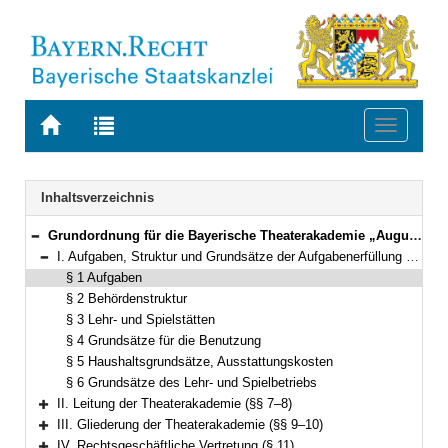
Zur
Zur
Toggle
Startseite
Trefferliste
navigati
von
der
BAYERN.RECHT
letzten
Navigation
Inhaltsverzeichnis
Suche
Grundordnung für die Bayerische Theaterakademie „August Everding “ im Prinzregententheater Vom 14.12.2001 Bekanntmachung des Bayerischen Staatsministeriums für Wissenschaft, Forschung und Kunst vom 14. Dezember 2001, Az. XII/6-K 2780-12/60 655 (KWMBl. 2002I S. 55) (§§ 1–12)
Bereich reduzieren
I. Aufgaben, Struktur und Grundsätze der Aufgabenerfüllung (§§ 1–6)
Bereich reduzieren
§ 1 Aufgaben
§ 2 Behördenstruktur
§ 3 Lehr- und Spielstätten
§ 4 Grundsätze für die Benutzung
§ 5 Haushaltsgrundsätze, Ausstattungskosten
§ 6 Grundsätze des Lehr- und Spielbetriebs
II. Leitung der Theaterakademie (§§ 7–8)
Bereich erweitern
III. Gliederung der Theaterakademie (§§ 9–10)
Bereich erweitern
IV. Rechtsgeschäftliche Vertretung (§ 11)