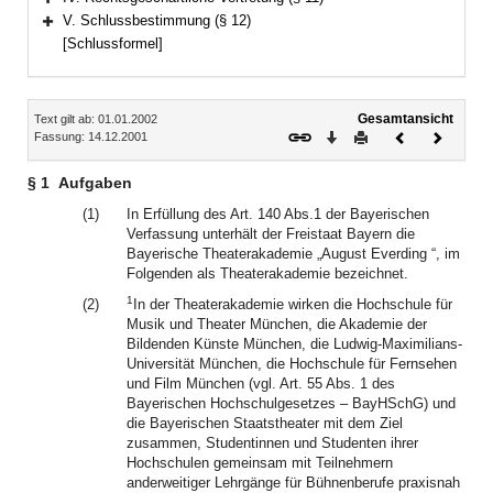
Bereich erweitern
V. Schlussbestimmung (§ 12)
Bereich erweitern
[Schlussformel]
Inhalt
Gesamtansicht
Text gilt ab: 01.01.2002
Download
Drucken
Vorheriges
Nächste
Fassung: 14.12.2001
Dokument
Dokume
§ 1
Aufgaben
(1)
In Erfüllung des Art. 140 Abs.1 der Bayerischen
Verfassung unterhält der Freistaat Bayern die
Bayerische Theaterakademie „August Everding “, im
Folgenden als Theaterakademie bezeichnet.
1
(2)
In der Theaterakademie wirken die Hochschule für
Musik und Theater München, die Akademie der
Bildenden Künste München, die Ludwig-Maximilians-
Universität München, die Hochschule für Fernsehen
und Film München (vgl. Art. 55 Abs. 1 des
Bayerischen Hochschulgesetzes – BayHSchG) und
die Bayerischen Staatstheater mit dem Ziel
zusammen, Studentinnen und Studenten ihrer
Hochschulen gemeinsam mit Teilnehmern
anderweitiger Lehrgänge für Bühnenberufe praxisnah