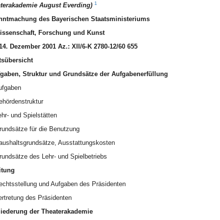
1
terakademie August Everding)
nntmachung des Bayerischen Staatsministeriums
issenschaft, Forschung und Kunst
4. Dezember 2001 Az.: XII/6-K 2780-12/60 655
tsübersicht
gaben, Struktur und Grundsätze der Aufgabenerfüllung
ufgaben
ehördenstruktur
ehr- und Spielstätten
rundsätze für die Benutzung
aushaltsgrundsätze, Ausstattungskosten
rundsätze des Lehr- und Spielbetriebs
itung
echtsstellung und Aufgaben des Präsidenten
ertretung des Präsidenten
iederung der Theaterakademie