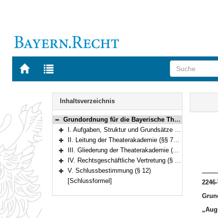
Zur
Zur
Startseite
Trefferliste
von
der
Navigation
BAYERN.RECHT
letzten
Inhalt
Inhaltsverzeichnis
Suche
Grundordnung für die Bayerische Theaterakademie „August Everding “ im Prinzregententheater Vom 14.12.2001 Bekanntmachung des Bayerischen Staatsministeriums für Wissenschaft, Forschung und Kunst vom 14. Dezember 2001, Az. XII/6-K 2780-12/60 655 (KWMBl. 2002I S. 55) (§§ 1–12)
Bereich reduzieren
I. Aufgaben, Struktur und Grundsätze der Aufgabenerfüllung (§§ 1–6)
Bereich erweitern
II. Leitung der Theaterakademie (§§ 7–8)
Bereich erweitern
III. Gliederung der Theaterakademie (§§ 9–10)
Bereich erweitern
IV. Rechtsgeschäftliche Vertretung (§ 11)
Bereich erweitern
V. Schlussbestimmung (§ 12)
Bereich erweitern
[Schlussformel]
2246
Grun
„Augu