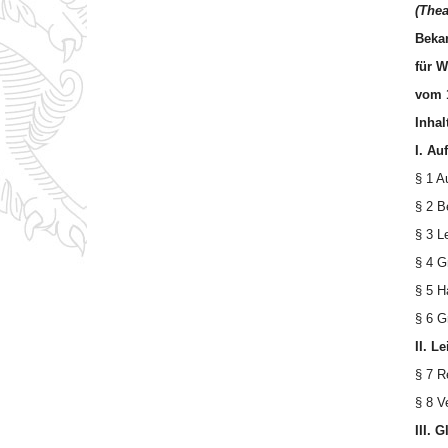
(Thea
Beka
für W
vom 1
Inhal
I.
Auf
§ 1 A
§ 2 B
§ 3 L
§ 4 G
§ 5 H
§ 6 G
II.
Le
§ 7 R
§ 8 V
III.
Gl