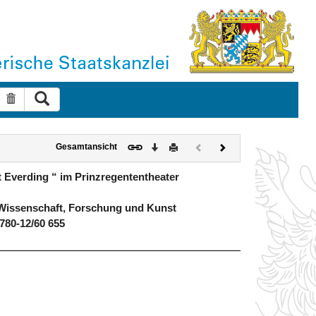
Suche ausführen
Suche zurücksetzen
Download
Drucken
Vorheriges
Nächstes
Gesamtansicht
Dokument
Dokument
(inaktiv)
Everding “ im Prinzregententheater
Wissenschaft, Forschung und Kunst
780-12/60 655