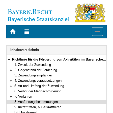
Zur
Zur
Toggle
Startseite
Trefferliste
navigati
von
der
BAYERN.RECHT
letzten
Navigation
Inhaltsverzeichnis
Suche
Richtlinie für die Förderung von Aktivitäten im Bayerischen Trachtenverband e. V.
Bereich reduzieren
1. Zweck der Zuwendung
2. Gegenstand der Förderung
Bereich erweitern
3. Zuwendungsempfänger
4. Zuwendungsvoraussetzungen
Bereich erweitern
5. Art und Umfang der Zuwendung
Bereich erweitern
6. Verbot der Mehrfachförderung
7. Verfahren
Bereich erweitern
8. Ausführungsbestimmungen
9. Inkrafttreten, Außerkrafttreten
[Schlussformel]