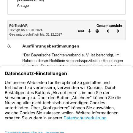
Anlage
Inhalt
FörTrachVR
Gesamtansicht
Text gilt ab: 01.01.2024
Download
Drucken
Vorheriges
Nächste
Gesamtvorschrift gilt bis: 31.12.2027
Dokument
Dokume
8.
Ausführungsbestimmungen
1
Der Bayerische Trachtenverband e. V. ist berechtigt, im
Rahmen dieser Richtlinie verbandsspezifische Regelungen
2
zu treffen.
In begründeten Einzelfällen können auf Antrag
des Bayerischen Trachtenverbands e. V. nach Zustimmung
des Staatsministeriums der Finanzen und für Heimat
Ausnahmen von einzelnen Bestimmungen dieser Richtlinie
zugelassen werden.
Bayern.de
BayernPortal
Datenschutz