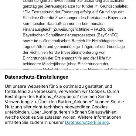
Zuwendungen zu Investitionen zur Schaffung zusätzlicher
ganztägiger Betreuungsplätze für Kinder im Grundschulalter.
2
Die Festsetzung der Förderung erfolgt auf Grundlage der
Richtlinie über die Zuweisungen des Freistaates Bayern zu
kommunalen Baumaßnahmen im kommunalen
Finanzausgleich (Zuweisungsrichtlinie – FAZR), des
Bayerischen Schulfinanzierungsgesetzes (BaySchFG)
sowie im außerschulischen Bereich für Heilpädagogische
Tagesstätten und gemeinnützige Träger auf der Grundlage
der Richtlinien für die Investitionsförderung von
Einrichtungen der Erziehungshilfe und der Hilfe für
behinderte Minderjährige (ohne Einrichtungen der
beruflichen Rehabilitation) sowie von Heimen und ähnlichen
Einrichtungen nach dem Sonderschulgesetz, soweit in
3
dieser Richtlinie nichts Anderes geregelt ist.
Die Förderung
erfolgt ohne Rechtsanspruch im Rahmen der verfügbaren
Haushaltsmittel.
Bayern.de
BayernPortal
Datenschutz