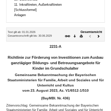
11. Inkrafttreten, Außerkrafttreten
[Schlussformel]
Anlagen
Inhalt
Gesamtansicht
Text gilt ab: 01.01.2026
Download
Drucken
Vorheriges
Nächste
Gesamtvorschrift gilt bis: 30.06.2029
Dokument
Dokume
(inaktiv)
2231-A
Richtlinie zur Förderung von Investitionen zum Ausbau
ganztägiger Bildungs- und Betreuungsangebote für
Kinder im Grundschulalter
Gemeinsame Bekanntmachung der Bayerischen
Staatsministerien für Familie, Arbeit und Soziales und für
Unterricht und Kultus
vom 23. August 2023, Az. V1/6512-1/510
(BayMBl. Nr. 436)
Zitiervorschlag: Gemeinsame Bekanntmachung der Bayerischen
Staatsministerien für Familie, Arbeit und Soziales und für Unterricht