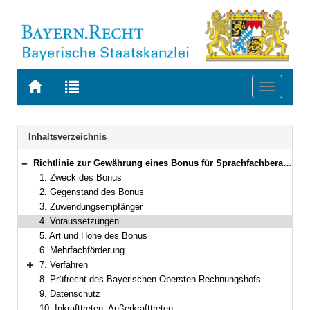
Zur
Zur
Toggle
Startseite
Trefferliste
navigati
von
der
BAYERN.RECHT
letzten
Navigation
Inhaltsverzeichnis
Suche
Richtlinie zur Gewährung eines Bonus für Sprachfachberatungen in Sprach-Kitas
Bereich reduzieren
1. Zweck des Bonus
2. Gegenstand des Bonus
3. Zuwendungsempfänger
4. Voraussetzungen
5. Art und Höhe des Bonus
6. Mehrfachförderung
7. Verfahren
Bereich erweitern
8. Prüfrecht des Bayerischen Obersten Rechnungshofs
9. Datenschutz
10. Inkrafttreten, Außerkrafttreten