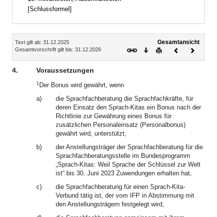
[Schlussformel]
Inhalt
Gesamtansicht
Text gilt ab: 31.12.2025
Download
Drucken
Vorheriges
Nächste
Gesamtvorschrift gilt bis: 31.12.2026
Dokument
Dokume
4.
Voraussetzungen
1
Der Bonus wird gewährt, wenn
a)
die Sprachfachberatung die Sprachfachkräfte, für
deren Einsatz den Sprach-Kitas ein Bonus nach der
Richtlinie zur Gewährung eines Bonus für
zusätzlichen Personaleinsatz (Personalbonus)
gewährt wird, unterstützt,
b)
der Anstellungsträger der Sprachfachberatung für die
Sprachfachberatungsstelle im Bundesprogramm
„Sprach-Kitas: Weil Sprache der Schlüssel zur Welt
ist“ bis 30. Juni 2023 Zuwendungen erhalten hat,
c)
die Sprachfachberatung für einen Sprach-Kita-
Verbund tätig ist, der vom IFP in Abstimmung mit
den Anstellungsträgern festgelegt wird,