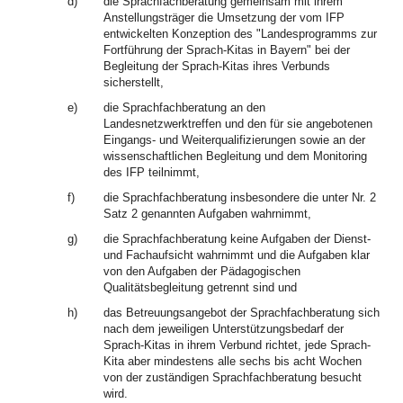
d)
die Sprachfachberatung gemeinsam mit ihrem
Anstellungsträger die Umsetzung der vom IFP
entwickelten Konzeption des "Landesprogramms zur
Fortführung der Sprach-Kitas in Bayern" bei der
Begleitung der Sprach-Kitas ihres Verbunds
sicherstellt,
e)
die Sprachfachberatung an den
Landesnetzwerktreffen und den für sie angebotenen
Eingangs- und Weiterqualifizierungen sowie an der
wissenschaftlichen Begleitung und dem Monitoring
des IFP teilnimmt,
f)
die Sprachfachberatung insbesondere die unter Nr. 2
Satz 2 genannten Aufgaben wahrnimmt,
g)
die Sprachfachberatung keine Aufgaben der Dienst-
und Fachaufsicht wahrnimmt und die Aufgaben klar
von den Aufgaben der Pädagogischen
Qualitätsbegleitung getrennt sind und
h)
das Betreuungsangebot der Sprachfachberatung sich
nach dem jeweiligen Unterstützungsbedarf der
Sprach-Kitas in ihrem Verbund richtet, jede Sprach-
Kita aber mindestens alle sechs bis acht Wochen
von der zuständigen Sprachfachberatung besucht
wird.