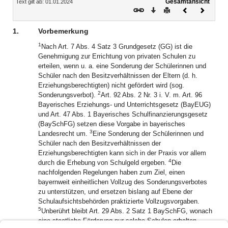
Gesamtansicht
Text gilt ab: 01.01.2024
Download
Drucken
Vorheriges
Nächste
Dokument
Dokume
1.
Vorbemerkung
1
Nach Art. 7 Abs. 4 Satz 3 Grundgesetz (GG) ist die
Genehmigung zur Errichtung von privaten Schulen zu
erteilen, wenn u. a. eine Sonderung der Schülerinnen und
Schüler nach den Besitzverhältnissen der Eltern (d. h.
Erziehungsberechtigten) nicht gefördert wird (sog.
2
Sonderungsverbot).
Art. 92 Abs. 2 Nr. 3 i. V. m. Art. 96
Bayerisches Erziehungs- und Unterrichtsgesetz (BayEUG)
und Art. 47 Abs. 1 Bayerisches Schulfinanzierungsgesetz
(BaySchFG) setzen diese Vorgabe in bayerisches
3
Landesrecht um.
Eine Sonderung der Schülerinnen und
Schüler nach den Besitzverhältnissen der
Erziehungsberechtigten kann sich in der Praxis vor allem
4
durch die Erhebung von Schulgeld ergeben.
Die
nachfolgenden Regelungen haben zum Ziel, einen
bayernweit einheitlichen Vollzug des Sonderungsverbotes
zu unterstützen, und ersetzen bislang auf Ebene der
Schulaufsichtsbehörden praktizierte Vollzugsvorgaben.
5
Unberührt bleibt Art. 29 Abs. 2 Satz 1 BaySchFG, wonach
eine staatliche Förderung nur solche Schulen erhalten