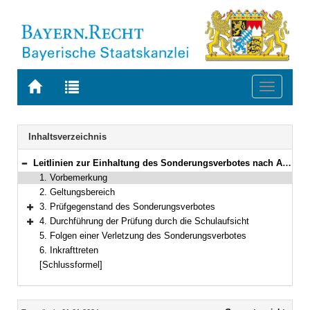
Zur
Zur
Toggle
Startseite
Trefferliste
navigati
von
der
BAYERN.RECHT
letzten
Navigation
Inhaltsverzeichnis
Suche
Leitlinien zur Einhaltung des Sonderungsverbotes nach Art. 7 Abs. 4 Grundgesetz
Bereich reduzieren
1. Vorbemerkung
2. Geltungsbereich
3. Prüfgegenstand des Sonderungsverbotes
Bereich erweitern
4. Durchführung der Prüfung durch die Schulaufsicht
Bereich erweitern
5. Folgen einer Verletzung des Sonderungsverbotes
6. Inkrafttreten
[Schlussformel]
Inhalt