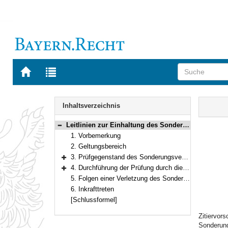
Zur
Zur
Startseite
Trefferliste
von
der
Navigation
BAYERN.RECHT
letzten
Inhalt
Inhaltsverzeichnis
Suche
Leitlinien zur Einhaltung des Sonderungsverbotes nach Art. 7 Abs. 4 Grundgesetz
Bereich reduzieren
1. Vorbemerkung
2. Geltungsbereich
3. Prüfgegenstand des Sonderungsverbotes
Bereich erweitern
4. Durchführung der Prüfung durch die Schulaufsicht
Bereich erweitern
5. Folgen einer Verletzung des Sonderungsverbotes
6. Inkrafttreten
[Schlussformel]
Zitiervor
Sonderung