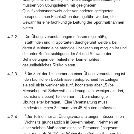
müssen von Übungsleitern mit geeignetem
Qualifikationsnachweis oder von anderen geeigneten
therapeutischen Fachkräften durchgeführt werden, die
Gewähr für eine fachkundige Leitung der Sportmaßnahmen
bieten.
4.2.2
Die Übungsveranstaltungen müssen regelmäßig
stattfinden und in Sportarten durchgeführt werden, bei
deren Ausübung eine ständige Überwachung möglich ist und
die unter Berücksichtigung der Art und Schwere der
Behinderungen der Teilnehmer kein erhöhtes
gesundheitliches Risiko bieten.
1
4.2.3
Die Zahl der Teilnehmer an einer Übungsveranstaltung ist
den fachlichen Bedürfnissen entsprechend festzulegen;
sie soll nicht weniger als fünf, höchstens aber 15 (bei
Menschen mit Schwerstbehinderung nicht weniger als drei,
höchstens sieben) Teilnehmer mit Behinderung je
2
Übungsleiter betragen.
Eine Veranstaltung muss
mindestens einen Zeitraum von 45 Minuten umfassen.
1
4.2.4
Die Teilnehmer an Übungsveranstaltungen müssen ihren
2
Wohnsitz grundsätzlich in Bayern haben.
Nehmen an
einer solchen Maßnahme einzelne Personen (insgesamt
nicht mehr als 20 %) mit Wohnsitz außerhalb Bayerns teil,