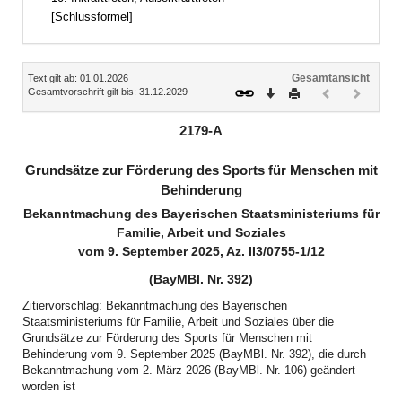
[Schlussformel]
Inhalt
Gesamtansicht
Text gilt ab: 01.01.2026
Download
Drucken
Vorheriges
Nächste
Gesamtvorschrift gilt bis: 31.12.2029
Dokument
Dokume
(inaktiv)
(inaktiv)
2179-A
Grundsätze zur Förderung des Sports für Menschen mit
Behinderung
Bekanntmachung des Bayerischen Staatsministeriums für
Familie, Arbeit und Soziales
vom 9. September 2025, Az. II3/0755-1/12
(BayMBl. Nr. 392)
Zitiervorschlag: Bekanntmachung des Bayerischen
Staatsministeriums für Familie, Arbeit und Soziales über die
Grundsätze zur Förderung des Sports für Menschen mit
Behinderung vom 9. September 2025 (BayMBl. Nr. 392), die durch
Bekanntmachung vom 2. März 2026 (BayMBl. Nr. 106) geändert
worden ist