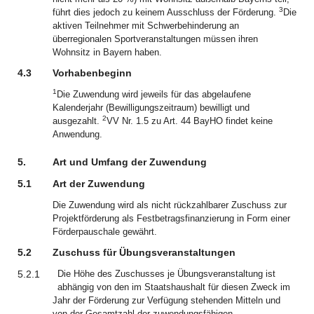
3
führt dies jedoch zu keinem Ausschluss der Förderung.
Die
aktiven Teilnehmer mit Schwerbehinderung an
überregionalen Sportveranstaltungen müssen ihren
Wohnsitz in Bayern haben.
4.3
Vorhabenbeginn
1
Die Zuwendung wird jeweils für das abgelaufene
Kalenderjahr (Bewilligungszeitraum) bewilligt und
2
ausgezahlt.
VV Nr. 1.5 zu Art. 44 BayHO findet keine
Anwendung.
5.
Art und Umfang der Zuwendung
5.1
Art der Zuwendung
Die Zuwendung wird als nicht rückzahlbarer Zuschuss zur
Projektförderung als Festbetragsfinanzierung in Form einer
Förderpauschale gewährt.
5.2
Zuschuss für Übungsveranstaltungen
5.2.1
Die Höhe des Zuschusses je Übungsveranstaltung ist
abhängig von den im Staatshaushalt für diesen Zweck im
Jahr der Förderung zur Verfügung stehenden Mitteln und
von der Gesamtzahl der zuwendungsfähigen