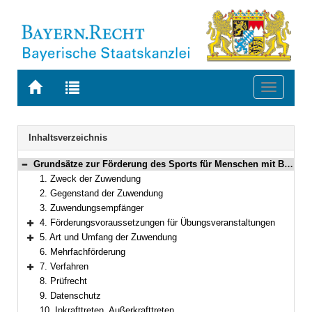
Zur
Zur
Toggle
Startseite
Trefferliste
navigati
von
der
BAYERN.RECHT
letzten
Navigation
Inhaltsverzeichnis
Suche
Grundsätze zur Förderung des Sports für Menschen mit Behinderung
Bereich reduzieren
1. Zweck der Zuwendung
2. Gegenstand der Zuwendung
3. Zuwendungsempfänger
4. Förderungsvoraussetzungen für Übungsveranstaltungen
Bereich erweitern
5. Art und Umfang der Zuwendung
Bereich erweitern
6. Mehrfachförderung
7. Verfahren
Bereich erweitern
8. Prüfrecht
9. Datenschutz
10. Inkrafttreten, Außerkrafttreten