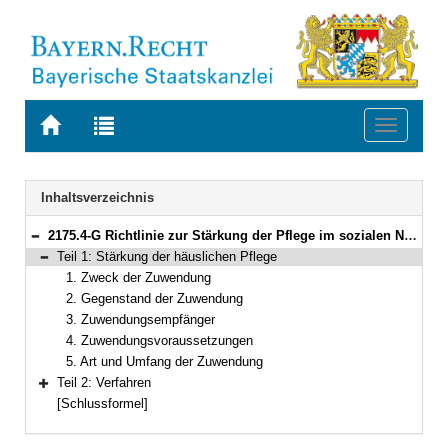
Zur
Zur
Toggle
Startseite
Trefferliste
navigati
von
der
BAYERN.RECHT
letzten
Navigation
Inhaltsverzeichnis
Suche
2175.4-G Richtlinie zur Stärkung der Pflege im sozialen Nahraum (Förderrichtlinie Gute Pflege in Bayern – GutePflegeFöR) Bekanntmachung des Bayerischen Staatsministeriums für Gesundheit und Pflege vom 22. September 2023, Az. 45-G8300-2022/6857 (BayMBl. Nr. 485)
Bereich reduzieren
Teil 1: Stärkung der häuslichen Pflege
Bereich reduzieren
1. Zweck der Zuwendung
2. Gegenstand der Zuwendung
3. Zuwendungsempfänger
4. Zuwendungsvoraussetzungen
5. Art und Umfang der Zuwendung
Teil 2: Verfahren
Bereich erweitern
[Schlussformel]