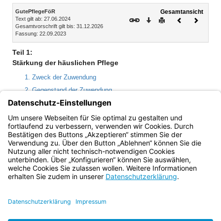
Inhalt
GutePflegeFöR
Gesamtansicht
Text gilt ab: 27.06.2024
Download
Drucken
Vorheriges
Nächste
Gesamtvorschrift gilt bis: 31.12.2026
Dokument
Dokume
Fassung: 22.09.2023
Teil 1:
Stärkung der häuslichen Pflege
1. Zweck der Zuwendung
2. Gegenstand der Zuwendung
3. Zuwendungsempfänger
4. Zuwendungsvoraussetzungen
5. Art und Umfang der Zuwendung
Bayern.de
BayernPortal
Datenschutz
Impressum
Barrierefreiheit