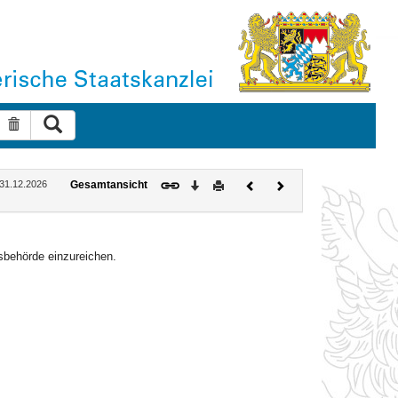
Suche ausführen
Suche zurücksetzen
Download
Drucken
Vorheriges
Nächstes
: 31.12.2026
Gesamtansicht
Dokument
Dokument
sbehörde einzureichen.