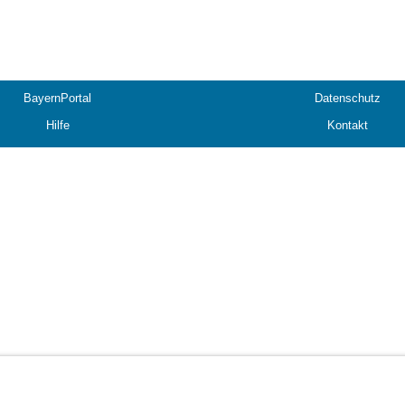
BayernPortal
Datenschutz
Hilfe
Kontakt