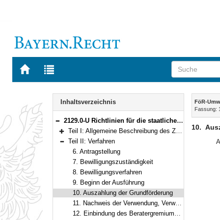
Zur
Zur
Startseite
Trefferliste
von
der
Navigation
BAYERN.RECHT
letzten
Inhalt
Inhaltsverzeichnis
FöR-Umw
Suche
Fassung: 
2129.0-U Richtlinien für die staatliche Anerkennung und Förderung von Umweltstationen (FöR-UmwSt) Bekanntmachung des Bayerischen Staatsministeriums für Umwelt und Verbraucherschutz vom 11. August 2022, Az. 66h-U8040-2021/88-67 (BayMBl. Nr. 495)
Bereich reduzieren
10.
Aus
Teil I: Allgemeine Beschreibung des Zuwendungsbereichs
Bereich erweitern
Teil II: Verfahren
A
Bereich reduzieren
6. Antragstellung
7. Bewilligungszuständigkeit
8. Bewilligungsverfahren
9. Beginn der Ausführung
10. Auszahlung der Grundförderung
11. Nachweis der Verwendung, Verwendungsbestätigung
12. Einbindung des Beratergremiums, Aufwandsentschädigung