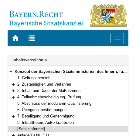
Zur
Zur
Toggle
Startseite
Trefferliste
navigati
von
der
BAYERN.RECHT
letzten
Navigation
Inhaltsverzeichnis
Suche
Konzept der Bayerischen Staatsministerien des Innern, für Sport und Integration und für Wissenschaft und Kunst zur Durchführung der modularen Qualifizierung im fachlichen Schwerpunkt feuerwehrtechnischer Dienst
Bereich reduzieren
1. Geltungsbereich
2. Zuständigkeit und Verfahren
Bereich erweitern
3. Inhalt und Dauer der Maßnahmen
Bereich erweitern
4. Teilnahmebescheinigung, Prüfung
Bereich erweitern
5. Abschluss der modularen Qualifizierung
6. Übergangsbestimmungen
7. Beteiligung und Genehmigung
Bereich erweitern
8. Inkrafttreten, Außerkrafttreten
[Schlussformel]
Anlage(zu Nr. 3.1)