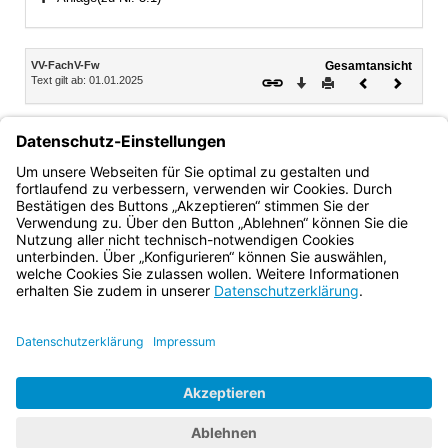
Bereich erweitern
Inhalt
VV-FachV-Fw
Gesamtansicht
Text gilt ab: 01.01.2025
Download
Drucken
Vorheriges
Nächste
Dokument
Dokume
Dr. Erwin Lohner
Dr. Rolf-Dieter Jungk
Ministerialdirektor
Ministerialdirektor
Bayern.de
BayernPortal
Datenschutz
Impressum
Barrierefreiheit
Hilfe
Kontakt