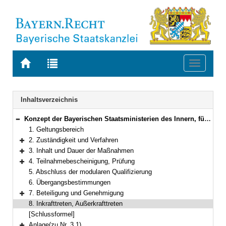
Zur
Zur
Toggle
Startseite
Trefferliste
navigati
von
der
BAYERN.RECHT
letzten
Navigation
Inhaltsverzeichnis
Suche
Konzept der Bayerischen Staatsministerien des Innern, für Sport und Integration und für Wissenschaft und Kunst zur Durchführung der modularen Qualifizierung im fachlichen Schwerpunkt feuerwehrtechnischer Dienst
Bereich reduzieren
1. Geltungsbereich
2. Zuständigkeit und Verfahren
Bereich erweitern
3. Inhalt und Dauer der Maßnahmen
Bereich erweitern
4. Teilnahmebescheinigung, Prüfung
Bereich erweitern
5. Abschluss der modularen Qualifizierung
6. Übergangsbestimmungen
7. Beteiligung und Genehmigung
Bereich erweitern
8. Inkrafttreten, Außerkrafttreten
[Schlussformel]
Anlage(zu Nr. 3.1)