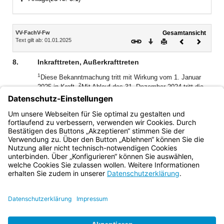
Bereich erweitern
Inhalt
VV-FachV-Fw
Gesamtansicht
Text gilt ab: 01.01.2025
Download
Drucken
Vorheriges
Nächste
Dokument
Dokume
8.
Inkrafttreten, Außerkrafttreten
1
Diese Bekanntmachung tritt mit Wirkung vom 1. Januar
2
2025 in Kraft.
Mit Ablauf des 31. Dezember 2024 tritt die
Gemeinsame Bekanntmachung der Bayerischen
Staatsministerien des Innern, für Bau und Verkehr und für
Bildung und Kultus, Wissenschaft und Kunst vom 28.
November 2013 (AllMBl. S. 552) außer Kraft.
Bayern.de
BayernPortal
Datenschutz
Impressum
Barrierefreiheit