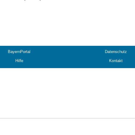
BayernPortal
Datenschutz
Hilfe
Kontakt