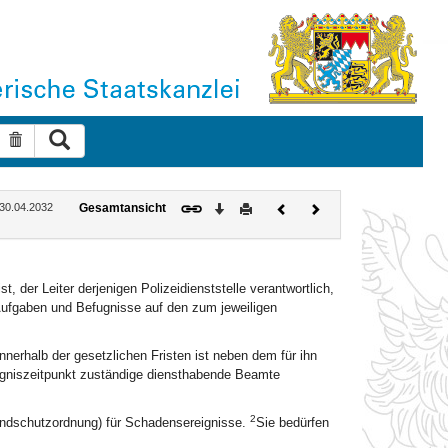
Suche ausführen
Suche zurücksetzen
Download
Drucken
Vorheriges
Nächstes
: 30.04.2032
Gesamtansicht
Dokument
Dokument
t, der Leiter derjenigen Polizeidienststelle verantwortlich,
ufgaben und Befugnisse auf den zum jeweiligen
nnerhalb der gesetzlichen Fristen ist neben dem für ihn
igniszeitpunkt zuständige diensthabende Beamte
2
Brandschutzordnung) für Schadensereignisse.
Sie bedürfen