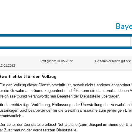
Text gilt ab: 01.05.2022
Gesamtvorschrift gilt bis
12.01.2022
twortlichkeit für den Vollzug
Für den Vollzug dieser Dienstvorschrift ist, soweit nichts anderes angeordnet is
2
er die Gewahrsamsräume zugeordnet sind.
Er kann die damit verbundenen A
reigniszeitpunkt verantwortlichen Beamten der Dienststelle übertragen.
ür die rechtzeitige Vorführung, Entlassung oder Überstellung des Verwahrten i
uständigen Sachbearbeiter der für die Gewahrsamsräume zum jeweiligen Ere
erantwortlich.
Der Leiter der Dienststelle erlässt Notfallpläne (zum Beispiel im Sinne der 
er Zustimmung der vorgesetzten Dienststelle.