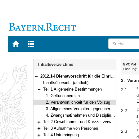
Zur
Zur
Startseite
Trefferliste
von
der
Navigation
BAYERN.RECHT
letzten
Inhalt
Inhaltsverzeichnis
GVOPol
Suche
Fassung: 
2012.1-I Dienstvorschrift für die Einrichtung und Benutzung von Gewahrsamsräumen der Bayerischen Polizei (Gewahrsamsvollzugsordnung der Polizei – GVOPol) Bekanntmachung des Bayerischen Staatsministeriums des Innern, für Sport und Integration vom 12. Januar 2022, Az. C5-2781-1-11 (BayMBl. Nr. 185)
Bereich reduzieren
2.
Veran
Inhaltsübersicht (amtlich)
1
Teil 1 Allgemeine Bestimmungen
2.1
Bereich reduzieren
d
1. Geltungsbereich
E
2. Verantwortlichkeit für den Vollzug
3. Allgemeines Verhalten gegenüber Verwahrten
2.2
F
4. Zwangsmaßnahmen und Disziplinarstrafen
z
Teil 2 Gewahrsams- und Kurzzeitverwahrräume
v
Bereich erweitern
Teil 3 Aufnahme von Personen
1
2.3
Bereich erweitern
Teil 4 Unterbringung
d
Bereich erweitern