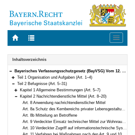
Zur
Zur
Toggle
Startseite
Trefferliste
navigati
von
der
BAYERN.RECHT
letzten
Navigation
Inhaltsverzeichnis
Suche
Bayerisches Verfassungsschutzgesetz (BayVSG) Vom 12. Juli 2016 (GVBl. S. 145) BayRS 12-1-I (Art. 1–34)
Bereich reduzieren
Teil 1 Organisation und Aufgaben (Art. 1–4)
Bereich erweitern
Teil 2 Befugnisse (Art. 5–31)
Bereich reduzieren
Kapitel 1 Allgemeine Bestimmungen (Art. 5–7)
Bereich erweitern
Kapitel 2 Nachrichtendienstliche Mittel (Art. 8–20)
Bereich reduzieren
Art. 8 Anwendung nachrichtendienstlicher Mittel
Art. 8a Schutz des Kernbereichs privater Lebensgestaltung und der Berufsgeheimnisträger
Art. 8b Mitteilung an Betroffene
Art. 9 Verdeckter Einsatz technischer Mittel zur Wohnraumüberwachung
Art. 10 Verdeckter Zugriff auf informationstechnische Systeme
Art. 11 Verfahren bei Maßnahmen nach den Art. 9 und 10