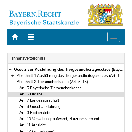
Zur
Zur
Toggle
Startseite
Trefferliste
navigati
von
der
BAYERN.RECHT
letzten
Navigation
Inhaltsverzeichnis
Suche
Gesetz zur Ausführung des Tiergesundheitsgesetzes (BayAGTierGesG) Vom 8. April 1974 (BayRS V S. 402) BayRS 7831-1-U (Art. 1–15)
Bereich reduzieren
Abschnitt 1 Ausführung des Tiergesundheitsgesetzes (Art. 1–4)
Bereich erweitern
Abschnitt 2 Tierseuchenkasse (Art. 5–15)
Bereich reduzieren
Art. 5 Bayerische Tierseuchenkasse
Art. 6 Organe
Art. 7 Landesausschuß
Art. 8 Geschäftsführung
Art. 9 Bedienstete
Art. 10 Verwaltungsaufwand, Nutzungsverbund
Art. 11 Aufsicht
Art. 12 (aufgehoben)