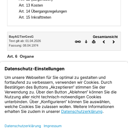
Art. 13 Kosten
Art. 14 Übergangsregelungen
Art. 15 Inkrafttreten
Inhalt
BayAGTierGesG
Gesamtansicht
Text gilt ab: 01.04.2026
Download
Drucken
Vorheriges
Nächste
Fassung: 08.04.1974
Dokument
Dokume
Art. 6
Organe
Organe der Tierseuchenkasse sind
1.
der bei dieser gebildete Landesausschuß,
2.
die Geschäftsführung.
Bayern.de
BayernPortal
Datenschutz
Impressum