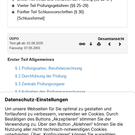
Bereich erweitern
Vierter Teil Prüfungsgebühren (§§ 25–29)
Bereich erweitern
Fünfter Teil Schlussvorschriften (§ 30)
Bereich erweitern
[Schlussformel]
Inhalt
ÜDPO
Gesamtansicht
Text gilt ab: 01.08.2025
Download
Drucken
Vorheriges
Nächste
Fassung: 07.05.2001
Dokument
Dokume
Erster Teil Allgemeines
§ 1 Prüfungsarten, Berufsbezeichnung
§ 2 Durchführung der Prüfung
§ 3 Zentrale Prüfungsorgane
§ 4 Aufgaben des Prüfungsausschusses
§ 5 Aufgaben des Vorsitzenden des Prüfungsausschusses
§ 6 Aufgaben der Prüfungsstelle
§ 7 Prüfungskommission für die mündliche Prüfung
Bayern.de