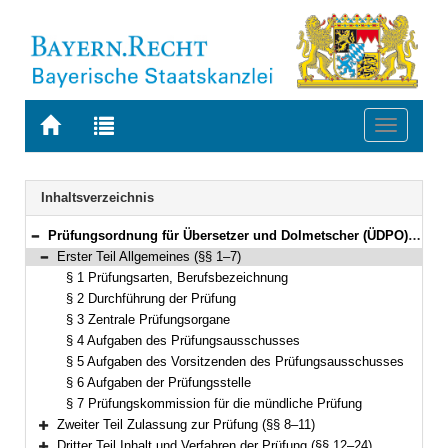
Zur
Zur
Toggle
Startseite
Trefferliste
navigati
von
der
BAYERN.RECHT
letzten
Navigation
Inhaltsverzeichnis
Suche
Prüfungsordnung für Übersetzer und Dolmetscher (ÜDPO) Vom 7. Mai 2001 (GVBl. S. 255) BayRS 2236-9-3-K (§§ 1–30)
Bereich reduzieren
Erster Teil Allgemeines (§§ 1–7)
Bereich reduzieren
§ 1 Prüfungsarten, Berufsbezeichnung
§ 2 Durchführung der Prüfung
§ 3 Zentrale Prüfungsorgane
§ 4 Aufgaben des Prüfungsausschusses
§ 5 Aufgaben des Vorsitzenden des Prüfungsausschusses
§ 6 Aufgaben der Prüfungsstelle
§ 7 Prüfungskommission für die mündliche Prüfung
Zweiter Teil Zulassung zur Prüfung (§§ 8–11)
Bereich erweitern
Dritter Teil Inhalt und Verfahren der Prüfung (§§ 12–24)