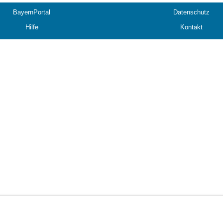
BayernPortal
Datenschutz
Hilfe
Kontakt