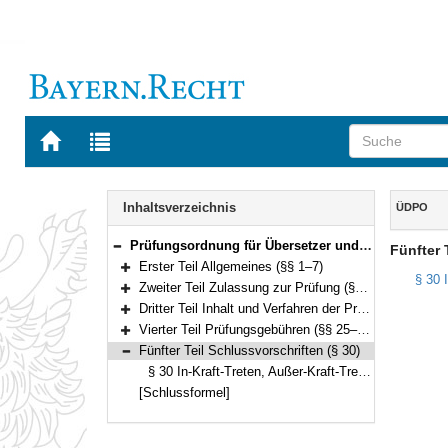
Zur
Zur
Startseite
Trefferliste
von
der
Navigation
BAYERN.RECHT
letzten
Inhalt
Inhaltsverzeichnis
ÜDPO
Suche
Prüfungsordnung für Übersetzer und Dolmetscher (ÜDPO) Vom 7. Mai 2001 (GVBl. S. 255) BayRS 2236-9-3-K (§§ 1–30)
Fünfter 
Bereich reduzieren
Erster Teil Allgemeines (§§ 1–7)
Bereich erweitern
§ 30 
Zweiter Teil Zulassung zur Prüfung (§§ 8–11)
Bereich erweitern
Dritter Teil Inhalt und Verfahren der Prüfung (§§ 12–24)
Bereich erweitern
Vierter Teil Prüfungsgebühren (§§ 25–29)
Bereich erweitern
Fünfter Teil Schlussvorschriften (§ 30)
Bereich reduzieren
§ 30 In-Kraft-Treten, Außer-Kraft-Treten
[Schlussformel]