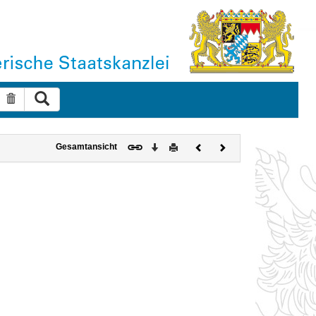
Suche ausführen
Suche zurücksetzen
Download
Drucken
Vorheriges
Nächstes
Gesamtansicht
Dokument
Dokument