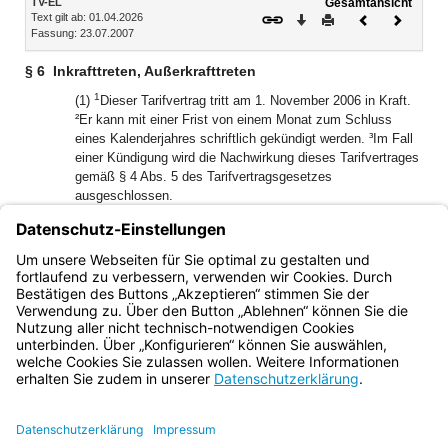
TV-EL
Gesamtansicht
Text gilt ab: 01.04.2026
Download
Drucken
Vorheriges
Nächste
Fassung: 23.07.2007
Dokument
Dokume
§ 6
Inkrafttreten, Außerkrafttreten
1
(1)
Dieser Tarifvertrag tritt am 1. November 2006 in Kraft.
²Er kann mit einer Frist von einem Monat zum Schluss
eines Kalenderjahres schriftlich gekündigt werden. ³Im Fall
einer Kündigung wird die Nachwirkung dieses Tarifvertrages
gemäß § 4 Abs. 5 des Tarifvertragsgesetzes
ausgeschlossen.
(2) Der Tarifvertrag vom 9. Dezember 2004 über eine
ergänzende Leistung an Arbeitnehmerinnen, Arbeitnehmer
und Auszubildende des Freistaates Bayern tritt ab 1.
November 2006 außer Kraft.
Bayern.de
BayernPortal
Datenschutz
Impressum