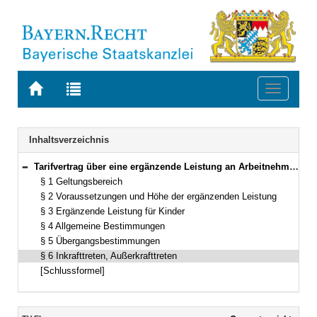
Zur
Zur
Toggle
Startseite
Trefferliste
navigati
von
der
BAYERN.RECHT
letzten
Navigation
Inhaltsverzeichnis
Suche
Tarifvertrag über eine ergänzende Leistung an Arbeitnehmerinnen, Arbeitnehmer, Auszubildende und dual Studierende des Freistaates Bayern (TV-EL) (§§ 1–6)
Bereich reduzieren
§ 1 Geltungsbereich
§ 2 Voraussetzungen und Höhe der ergänzenden Leistung
§ 3 Ergänzende Leistung für Kinder
§ 4 Allgemeine Bestimmungen
§ 5 Übergangsbestimmungen
§ 6 Inkrafttreten, Außerkrafttreten
[Schlussformel]
Inhalt