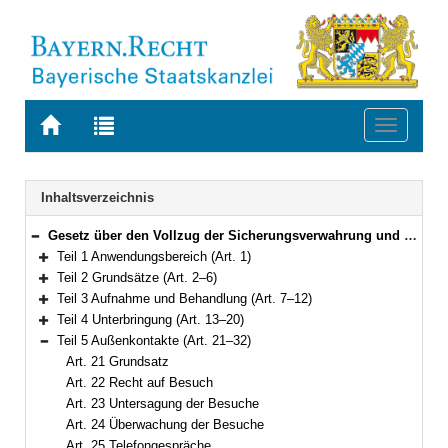
Zur
Zur
Toggle
Startseite
Trefferliste
navigati
von
der
BAYERN.RECHT
letzten
Navigation
Inhaltsverzeichnis
Suche
Gesetz über den Vollzug der Sicherungsverwahrung und der Therapieunterbringung (Bayerisches Sicherungsverwahrungsvollzugsgesetz – BaySvVollzG) Vom 22. Mai 2013 (GVBl. S. 275) BayRS 312-0-J (Art. 1–104)
Bereich reduzieren
Teil 1 Anwendungsbereich (Art. 1)
Bereich erweitern
Teil 2 Grundsätze (Art. 2–6)
Bereich erweitern
Teil 3 Aufnahme und Behandlung (Art. 7–12)
Bereich erweitern
Teil 4 Unterbringung (Art. 13–20)
Bereich erweitern
Teil 5 Außenkontakte (Art. 21–32)
Bereich reduzieren
Art. 21 Grundsatz
Art. 22 Recht auf Besuch
Art. 23 Untersagung der Besuche
Art. 24 Überwachung der Besuche
Art. 25 Telefongespräche