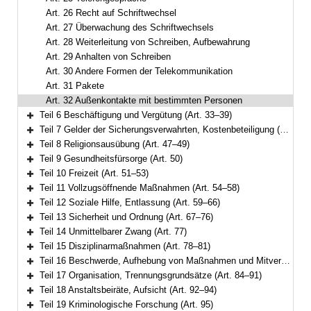
Art. 26 Recht auf Schriftwechsel
Art. 27 Überwachung des Schriftwechsels
Art. 28 Weiterleitung von Schreiben, Aufbewahrung
Art. 29 Anhalten von Schreiben
Art. 30 Andere Formen der Telekommunikation
Art. 31 Pakete
Art. 32 Außenkontakte mit bestimmten Personen
Teil 6 Beschäftigung und Vergütung (Art. 33–39)
Bereich erweitern
Teil 7 Gelder der Sicherungsverwahrten, Kostenbeteiligung (Art. 40–46)
Bereich erweitern
Teil 8 Religionsausübung (Art. 47–49)
Bereich erweitern
Teil 9 Gesundheitsfürsorge (Art. 50)
Bereich erweitern
Teil 10 Freizeit (Art. 51–53)
Bereich erweitern
Teil 11 Vollzugsöffnende Maßnahmen (Art. 54–58)
Bereich erweitern
Teil 12 Soziale Hilfe, Entlassung (Art. 59–66)
Bereich erweitern
Teil 13 Sicherheit und Ordnung (Art. 67–76)
Bereich erweitern
Teil 14 Unmittelbarer Zwang (Art. 77)
Bereich erweitern
Teil 15 Disziplinarmaßnahmen (Art. 78–81)
Bereich erweitern
Teil 16 Beschwerde, Aufhebung von Maßnahmen und Mitverantwortung (Art. 82–83)
Bereich erweitern
Teil 17 Organisation, Trennungsgrundsätze (Art. 84–91)
Bereich erweitern
Teil 18 Anstaltsbeiräte, Aufsicht (Art. 92–94)
Bereich erweitern
Teil 19 Kriminologische Forschung (Art. 95)