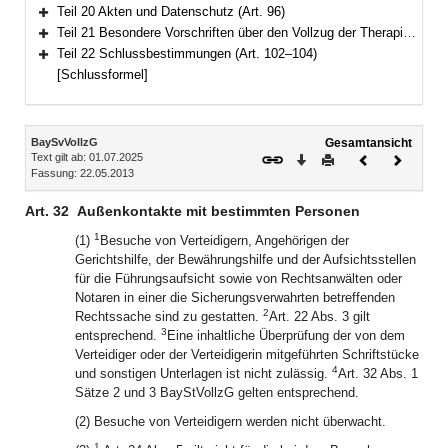
Bereich erweitern
Teil 20 Akten und Datenschutz (Art. 96)
Bereich erweitern
Teil 21 Besondere Vorschriften über den Vollzug der Therapieunterbringung (Art. 97–101)
Bereich erweitern
Teil 22 Schlussbestimmungen (Art. 102–104)
Bereich erweitern
[Schlussformel]
Inhalt
BaySvVollzG
Gesamtansicht
Text gilt ab: 01.07.2025
Download
Drucken
Vorheriges
Nächste
Fassung: 22.05.2013
Dokument
Dokume
Art. 32
Außenkontakte mit bestimmten Personen
1
(1)
Besuche von Verteidigern, Angehörigen der
Gerichtshilfe, der Bewährungshilfe und der Aufsichtsstellen
für die Führungsaufsicht sowie von Rechtsanwälten oder
Notaren in einer die Sicherungsverwahrten betreffenden
2
Rechtssache sind zu gestatten.
Art. 22 Abs. 3 gilt
3
entsprechend.
Eine inhaltliche Überprüfung der von dem
Verteidiger oder der Verteidigerin mitgeführten Schriftstücke
4
und sonstigen Unterlagen ist nicht zulässig.
Art. 32 Abs. 1
Sätze 2 und 3 BayStVollzG gelten entsprechend.
(2) Besuche von Verteidigern werden nicht überwacht.
1