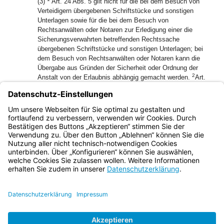
(3)
Art. 24 Abs. 5 gilt nicht für die bei dem Besuch von
Verteidigern übergebenen Schriftstücke und sonstigen
Unterlagen sowie für die bei dem Besuch von
Rechtsanwälten oder Notaren zur Erledigung einer die
Sicherungsverwahrten betreffenden Rechtssache
übergebenen Schriftstücke und sonstigen Unterlagen; bei
dem Besuch von Rechtsanwälten oder Notaren kann die
Übergabe aus Gründen der Sicherheit oder Ordnung der
2
Anstalt von der Erlaubnis abhängig gemacht werden.
Art.
32 Abs. 1 Sätze 2 und 3 BayStVollzG gelten entsprechend.
1
(4)
Der Schriftwechsel der Sicherungsverwahrten mit ihren
2
Verteidigern wird nicht überwacht.
Art. 32 Abs. 1 Sätze 2
und 3 BayStVollzG gelten entsprechend.
Bayern.de
BayernPortal
Datenschutz
Impressum
Barrierefreiheit