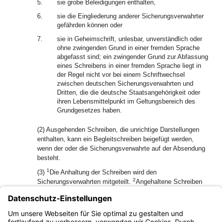
5.
sie grobe Beleidigungen enthalten,
6.
sie die Eingliederung anderer Sicherungsverwahrter
gefährden können oder
7.
sie in Geheimschrift, unlesbar, unverständlich oder
ohne zwingenden Grund in einer fremden Sprache
abgefasst sind; ein zwingender Grund zur Abfassung
eines Schreibens in einer fremden Sprache liegt in
der Regel nicht vor bei einem Schriftwechsel
zwischen deutschen Sicherungsverwahrten und
Dritten, die die deutsche Staatsangehörigkeit oder
ihren Lebensmittelpunkt im Geltungsbereich des
Grundgesetzes haben.
(2) Ausgehenden Schreiben, die unrichtige Darstellungen
enthalten, kann ein Begleitschreiben beigefügt werden,
wenn der oder die Sicherungsverwahrte auf der Absendung
besteht.
1
(3)
Die Anhaltung der Schreiben wird den
2
Sicherungsverwahrten mitgeteilt.
Angehaltene Schreiben
werden behördlich verwahrt oder an den Absender
zurückgegeben.
(4) Schreiben, deren Überwachung nach den Art. 27 und 32