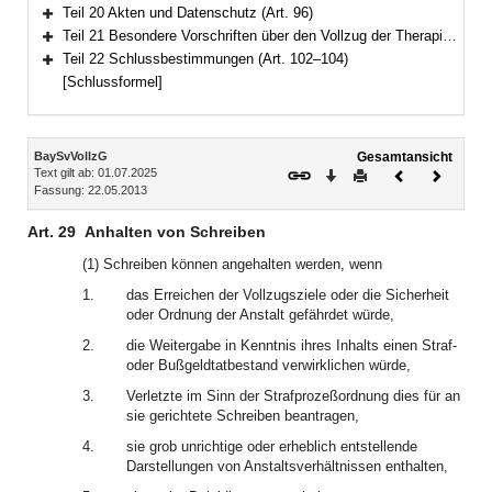
Bereich erweitern
Teil 20 Akten und Datenschutz (Art. 96)
Bereich erweitern
Teil 21 Besondere Vorschriften über den Vollzug der Therapieunterbringung (Art. 97–101)
Bereich erweitern
Teil 22 Schlussbestimmungen (Art. 102–104)
Bereich erweitern
[Schlussformel]
Inhalt
BaySvVollzG
Gesamtansicht
Text gilt ab: 01.07.2025
Download
Drucken
Vorheriges
Nächste
Fassung: 22.05.2013
Dokument
Dokume
Art. 29
Anhalten von Schreiben
(1) Schreiben können angehalten werden, wenn
1.
das Erreichen der Vollzugsziele oder die Sicherheit
oder Ordnung der Anstalt gefährdet würde,
2.
die Weitergabe in Kenntnis ihres Inhalts einen Straf-
oder Bußgeldtatbestand verwirklichen würde,
3.
Verletzte im Sinn der Strafprozeßordnung dies für an
sie gerichtete Schreiben beantragen,
4.
sie grob unrichtige oder erheblich entstellende
Darstellungen von Anstaltsverhältnissen enthalten,