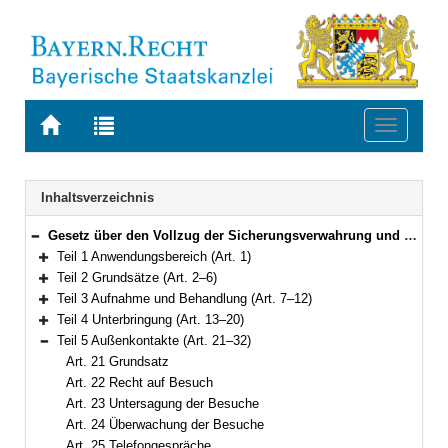
Zur
Zur
Toggle
Startseite
Trefferliste
navigati
von
der
BAYERN.RECHT
letzten
Navigation
Inhaltsverzeichnis
Suche
Gesetz über den Vollzug der Sicherungsverwahrung und der Therapieunterbringung (Bayerisches Sicherungsverwahrungsvollzugsgesetz – BaySvVollzG) Vom 22. Mai 2013 (GVBl. S. 275) BayRS 312-0-J (Art. 1–104)
Bereich reduzieren
Teil 1 Anwendungsbereich (Art. 1)
Bereich erweitern
Teil 2 Grundsätze (Art. 2–6)
Bereich erweitern
Teil 3 Aufnahme und Behandlung (Art. 7–12)
Bereich erweitern
Teil 4 Unterbringung (Art. 13–20)
Bereich erweitern
Teil 5 Außenkontakte (Art. 21–32)
Bereich reduzieren
Art. 21 Grundsatz
Art. 22 Recht auf Besuch
Art. 23 Untersagung der Besuche
Art. 24 Überwachung der Besuche
Art. 25 Telefongespräche