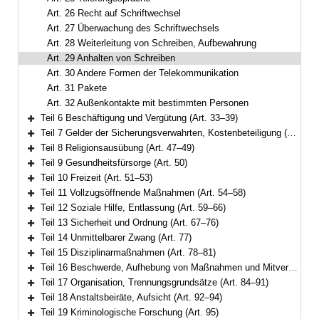
Art. 26 Recht auf Schriftwechsel
Art. 27 Überwachung des Schriftwechsels
Art. 28 Weiterleitung von Schreiben, Aufbewahrung
Art. 29 Anhalten von Schreiben
Art. 30 Andere Formen der Telekommunikation
Art. 31 Pakete
Art. 32 Außenkontakte mit bestimmten Personen
Teil 6 Beschäftigung und Vergütung (Art. 33–39)
Bereich erweitern
Teil 7 Gelder der Sicherungsverwahrten, Kostenbeteiligung (Art. 40–46)
Bereich erweitern
Teil 8 Religionsausübung (Art. 47–49)
Bereich erweitern
Teil 9 Gesundheitsfürsorge (Art. 50)
Bereich erweitern
Teil 10 Freizeit (Art. 51–53)
Bereich erweitern
Teil 11 Vollzugsöffnende Maßnahmen (Art. 54–58)
Bereich erweitern
Teil 12 Soziale Hilfe, Entlassung (Art. 59–66)
Bereich erweitern
Teil 13 Sicherheit und Ordnung (Art. 67–76)
Bereich erweitern
Teil 14 Unmittelbarer Zwang (Art. 77)
Bereich erweitern
Teil 15 Disziplinarmaßnahmen (Art. 78–81)
Bereich erweitern
Teil 16 Beschwerde, Aufhebung von Maßnahmen und Mitverantwortung (Art. 82–83)
Bereich erweitern
Teil 17 Organisation, Trennungsgrundsätze (Art. 84–91)
Bereich erweitern
Teil 18 Anstaltsbeiräte, Aufsicht (Art. 92–94)
Bereich erweitern
Teil 19 Kriminologische Forschung (Art. 95)