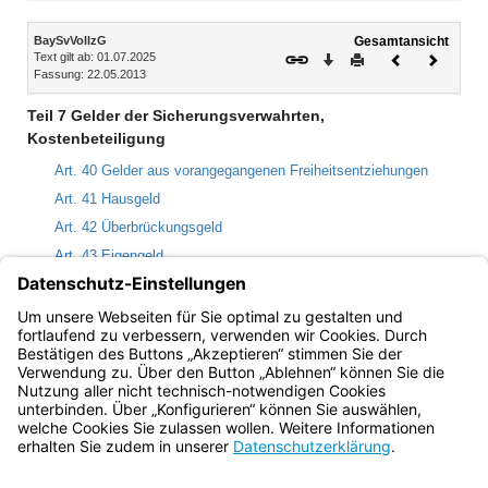
Inhalt
BaySvVollzG
Gesamtansicht
Text gilt ab: 01.07.2025
Download
Drucken
Vorheriges
Nächste
Fassung: 22.05.2013
Dokument
Dokume
Teil 7 Gelder der Sicherungsverwahrten,
Kostenbeteiligung
Art. 40 Gelder aus vorangegangenen Freiheitsentziehungen
Art. 41 Hausgeld
Art. 42 Überbrückungsgeld
Art. 43 Eigengeld
Art. 44 Sondergeld
Art. 45 Taschengeld
Art. 46 Kostenbeteiligung
Bayern.de
BayernPortal
Datenschutz