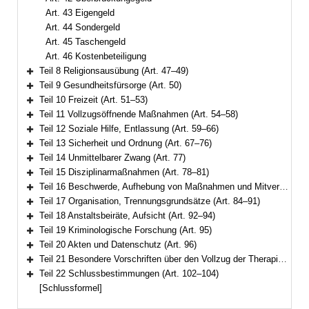
Art. 43 Eigengeld
Art. 44 Sondergeld
Art. 45 Taschengeld
Art. 46 Kostenbeteiligung
Teil 8 Religionsausübung (Art. 47–49)
Bereich erweitern
Teil 9 Gesundheitsfürsorge (Art. 50)
Bereich erweitern
Teil 10 Freizeit (Art. 51–53)
Bereich erweitern
Teil 11 Vollzugsöffnende Maßnahmen (Art. 54–58)
Bereich erweitern
Teil 12 Soziale Hilfe, Entlassung (Art. 59–66)
Bereich erweitern
Teil 13 Sicherheit und Ordnung (Art. 67–76)
Bereich erweitern
Teil 14 Unmittelbarer Zwang (Art. 77)
Bereich erweitern
Teil 15 Disziplinarmaßnahmen (Art. 78–81)
Bereich erweitern
Teil 16 Beschwerde, Aufhebung von Maßnahmen und Mitverantwortung (Art. 82–83)
Bereich erweitern
Teil 17 Organisation, Trennungsgrundsätze (Art. 84–91)
Bereich erweitern
Teil 18 Anstaltsbeiräte, Aufsicht (Art. 92–94)
Bereich erweitern
Teil 19 Kriminologische Forschung (Art. 95)
Bereich erweitern
Teil 20 Akten und Datenschutz (Art. 96)
Bereich erweitern
Teil 21 Besondere Vorschriften über den Vollzug der Therapieunterbringung (Art. 97–101)
Bereich erweitern
Teil 22 Schlussbestimmungen (Art. 102–104)
Bereich erweitern
[Schlussformel]