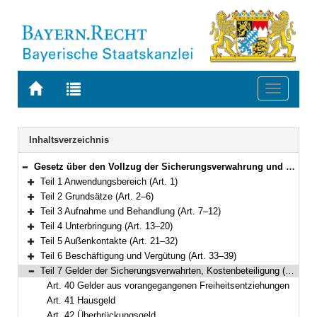
Zur
Zur
Toggle
Startseite
Trefferliste
navigati
von
der
BAYERN.RECHT
letzten
Navigation
Inhaltsverzeichnis
Suche
Gesetz über den Vollzug der Sicherungsverwahrung und der Therapieunterbringung (Bayerisches Sicherungsverwahrungsvollzugsgesetz – BaySvVollzG) Vom 22. Mai 2013 (GVBl. S. 275) BayRS 312-0-J (Art. 1–104)
Bereich reduzieren
Teil 1 Anwendungsbereich (Art. 1)
Bereich erweitern
Teil 2 Grundsätze (Art. 2–6)
Bereich erweitern
Teil 3 Aufnahme und Behandlung (Art. 7–12)
Bereich erweitern
Teil 4 Unterbringung (Art. 13–20)
Bereich erweitern
Teil 5 Außenkontakte (Art. 21–32)
Bereich erweitern
Teil 6 Beschäftigung und Vergütung (Art. 33–39)
Bereich erweitern
Teil 7 Gelder der Sicherungsverwahrten, Kostenbeteiligung (Art. 40–46)
Bereich reduzieren
Art. 40 Gelder aus vorangegangenen Freiheitsentziehungen
Art. 41 Hausgeld
Art. 42 Überbrückungsgeld