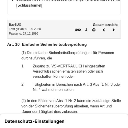
Bereich erweitern
[Schlussformel]
Inhalt
BaySÜG
Gesamtansicht
Text gilt ab: 01.09.2020
Download
Drucken
Vorheriges
Nächste
Fassung: 27.12.1996
Dokument
Dokume
Art. 10
Einfache Sicherheitsüberprüfung
(1) Die einfache Sicherheitsüberprüfung ist für Personen
durchzuführen, die
1.
Zugang zu VS-VERTRAULICH eingestuften
Verschlußsachen erhalten sollen oder sich
verschaffen können oder
2.
Tätigkeiten in Bereichen nach Art. 3 Abs. 1 Nr. 3 oder
Nr. 4 wahrnehmen sollen.
(2) In den Fällen von Abs. 1 Nr. 2 kann die zuständige Stelle
von der Sicherheitsüberprüfung absehen, wenn Art und
Dauer der Tätigkeit dies zulassen.
(3) Wird eine Stelle neu als sicherheitsempfindlich im Sinn
des Art. 3 Abs. 4 eingestuft, ist für die dort tätigen Personen