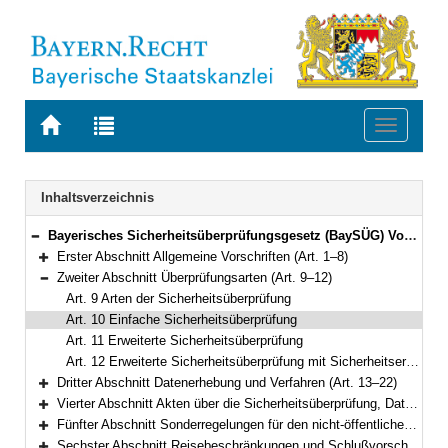
Zur
Zur
Toggle
Startseite
Trefferliste
navigati
von
der
BAYERN.RECHT
letzten
Navigation
Inhaltsverzeichnis
Suche
Bayerisches Sicherheitsüberprüfungsgesetz (BaySÜG) Vom 27. Dezember 1996 (GVBl. S. 509) BayRS 12-3-I (Art. 1–42)
Bereich reduzieren
Erster Abschnitt Allgemeine Vorschriften (Art. 1–8)
Bereich erweitern
Zweiter Abschnitt Überprüfungsarten (Art. 9–12)
Bereich reduzieren
Art. 9 Arten der Sicherheitsüberprüfung
Art. 10 Einfache Sicherheitsüberprüfung
Art. 11 Erweiterte Sicherheitsüberprüfung
Art. 12 Erweiterte Sicherheitsüberprüfung mit Sicherheitsermittlungen
Dritter Abschnitt Datenerhebung und Verfahren (Art. 13–22)
Bereich erweitern
Vierter Abschnitt Akten über die Sicherheitsüberprüfung, Datenverarbeitung (Art. 23–28)
Bereich erweitern
Fünfter Abschnitt Sonderregelungen für den nicht-öffentlichen Bereich (Art. 29–36)
Bereich erweitern
Sechster Abschnitt Reisebeschränkungen und Schlußvorschriften (Art. 37–42)