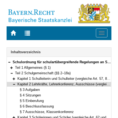
Zur
Zur
Toggle
Startseite
Trefferliste
navigati
von
der
BAYERN.RECHT
letzten
Navigation
Inhaltsverzeichnis
Suche
Schulordnung für schulartübergreifende Regelungen an Schulen in Bayern (Bayerische Schulordnung – BaySchO) Vom 1. Juli 2016 (GVBl. S. 164, 241) BayRS 2230-1-1-1-K (§§ 1–49)
Bereich reduzieren
Teil 1 Allgemeines (§ 1)
Bereich erweitern
Teil 2 Schulgemeinschaft (§§ 2–18a)
Bereich reduzieren
Kapitel 1 Schulleiterin und Schulleiter (vergleiche Art. 57, 84 und 85 BayEUG) (§ 2)
Bereich erweitern
Kapitel 2 Lehrkräfte, Lehrerkonferenz, Ausschüsse (vergleiche Art. 51, 53, 58 und 59 BayEUG) (§§ 3–7)
Bereich reduzieren
§ 3 Aufgaben
§ 4 Sitzungen
§ 5 Einberufung
§ 6 Beschlussfassung
§ 7 Ausschüsse, Klassenkonferenz
Kapitel 3 Schülerinnen und Schüler (vergleiche Art. 62 und 63 BayEUG) (§§ 8–11)