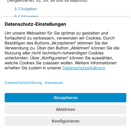
(vergleiche Art. 51, 53, 58 und 59 BayEUG)
§ 3 Aufgaben
§ 4 Sitzungen
§ 5 Einberufung
§ 6 Beschlussfassung
§ 7 Ausschüsse, Klassenkonferenz
Bayern.de
BayernPortal
Datenschutz
Impressum
Barrierefreiheit
Hilfe
Kontakt
Kontrastwechsel
Schriftgröße