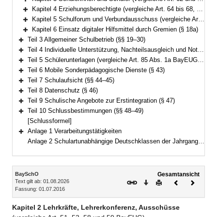
Bereich erweitern
Kapitel 4 Erziehungsberechtigte (vergleiche Art. 64 bis 68, 74 und 76 BayEUG) (§§ 12–16)
Bereich erweitern
Kapitel 5 Schulforum und Verbundausschuss (vergleiche Art. 69 und 32a BayEUG) (§§ 17–18)
Bereich erweitern
Kapitel 6 Einsatz digitaler Hilfsmittel durch Gremien (§ 18a)
Bereich erweitern
Teil 3 Allgemeiner Schulbetrieb (§§ 19–30)
Bereich erweitern
Teil 4 Individuelle Unterstützung, Nachteilsausgleich und Notenschutz (§§ 31–36)
Bereich erweitern
Teil 5 Schülerunterlagen (vergleiche Art. 85 Abs. 1a BayEUG) (§§ 37–42)
Bereich erweitern
Teil 6 Mobile Sonderpädagogische Dienste (§ 43)
Bereich erweitern
Teil 7 Schulaufsicht (§§ 44–45)
Bereich erweitern
Teil 8 Datenschutz (§ 46)
Bereich erweitern
Teil 9 Schulische Angebote zur Erstintegration (§ 47)
Bereich erweitern
Teil 10 Schlussbestimmungen (§§ 48–49)
Bereich erweitern
[Schlussformel]
Anlage 1 Verarbeitungstätigkeiten
Bereich erweitern
Anlage 2 Schulartunabhängige Deutschklassen der Jahrgangsstufen 5 und 6
Inhalt
BaySchO
Gesamtansicht
Text gilt ab: 01.08.2026
Download
Drucken
Vorheriges
Nächste
Fassung: 01.07.2016
Dokument
Dokume
Kapitel 2 Lehrkräfte, Lehrerkonferenz, Ausschüsse